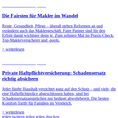
06.08.2026
Studien | Tests
Die Fairsten für Makler im Wandel
Rente, Gesundheit, Pflege – überall stehen Reformen an und
verändern auch das Maklergeschäft. Faire Partner sind für den
Erfolg damit wichtiger denn je. Zum zehnten Mal im Praxis-Check:
Top-Maklerversicherer und -pools.
> weiterlesen
05.08.2026
Studien | Tests
Private Haftpflicht­versicherung: Schadensersatz
richtig absichern
Jeder fünfte Haushalt verzichtet ganz auf den Schutz – und viele, die
eine Haftpflichtpolice abgeschlossen haben, sind bei
Schadensersatzansprüchen nur bedingt abwehrbereit. Die besten
Komfort-Tarife für Familien im Vergleich.
> weiterlesen
teilen
twittern
teilen
teilen
drucken