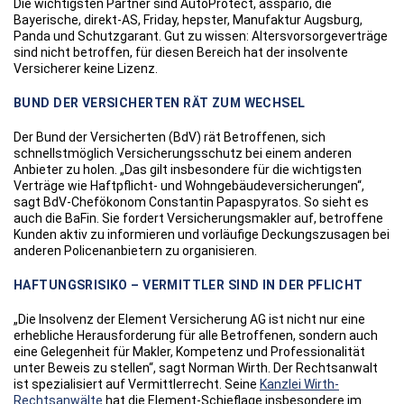
Die wichtigsten Partner sind AutoProtect, asspario, die
Bayerische, direkt-AS, Friday, hepster, Manufaktur Augsburg,
Panda und Schutzgarant. Gut zu wissen: Altersvorsorgeverträge
sind nicht betroffen, für diesen Bereich hat der insolvente
Versicherer keine Lizenz.
BUND DER VERSICHERTEN RÄT ZUM WECHSEL
Der Bund der Versicherten (BdV) rät Betroffenen, sich
schnellstmöglich Versicherungsschutz bei einem anderen
Anbieter zu holen. „Das gilt insbesondere für die wichtigsten
Verträge wie Haftpflicht- und Wohngebäudeversicherungen“,
sagt BdV-Chefökonom Constantin Papaspyratos. So sieht es
auch die BaFin. Sie fordert Versicherungsmakler auf, betroffene
Kunden aktiv zu informieren und vorläufige Deckungszusagen bei
anderen Policenanbietern zu organisieren.
HAFTUNGSRISIKO – VERMITTLER SIND IN DER PFLICHT
„Die Insolvenz der Element Versicherung AG ist nicht nur eine
erhebliche Herausforderung für alle Betroffenen, sondern auch
eine Gelegenheit für Makler, Kompetenz und Professionalität
unter Beweis zu stellen“, sagt Norman Wirth. Der Rechtsanwalt
ist spezialisiert auf Vermittlerrecht. Seine
Kanzlei Wirth-
Rechtsanwälte
hat die Element-Schieflage insbesondere im