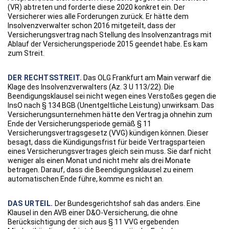
(VR) abtreten und forderte diese 2020 konkret ein. Der
Versicherer wies alle Forderungen zurück. Er hätte dem
Insolvenzverwalter schon 2016 mitgeteilt, dass der
Versicherungsvertrag nach Stellung des Insolvenzantrags mit
Ablauf der Versicherungsperiode 2015 geendet habe. Es kam
zum Streit.
DER RECHTSSTREIT.
Das OLG Frankfurt am Main verwarf die
Klage des Insolvenzverwalters (Az. 3 U 113/22). Die
Beendigungsklausel sei nicht wegen eines Verstoßes gegen die
InsO nach § 134 BGB (Unentgeltliche Leistung) unwirksam. Das
Versicherungsunternehmen hätte den Vertrag ja ohnehin zum
Ende der Versicherungsperiode gemäß § 11
Versicherungsvertragsgesetz (VVG) kündigen können. Dieser
besagt, dass die Kündigungsfrist für beide Vertragsparteien
eines Versicherungsvertrages gleich sein muss. Sie darf nicht
weniger als einen Monat und nicht mehr als drei Monate
betragen. Darauf, dass die Beendigungsklausel zu einem
automatischen Ende führe, komme es nicht an.
DAS URTEIL.
Der Bundesgerichtshof sah das anders. Eine
Klausel in den AVB einer D&O-Versicherung, die ohne
Berücksichtigung der sich aus § 11 VVG ergebenden