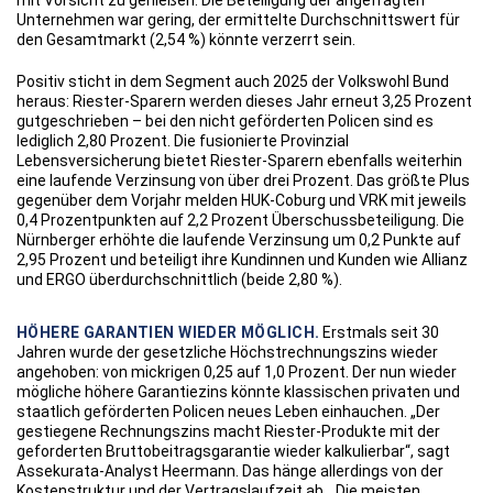
Unternehmen war gering, der ermittelte Durchschnittswert für
den Gesamtmarkt (2,54 %) könnte verzerrt sein.
Positiv sticht in dem Segment auch 2025 der Volkswohl Bund
heraus: Riester-Sparern werden dieses Jahr erneut 3,25 Prozent
gutgeschrieben – bei den nicht geförderten Policen sind es
lediglich 2,80 Prozent. Die fusionierte Provinzial
Lebensversicherung bietet Riester-Sparern ebenfalls weiterhin
eine laufende Verzinsung von über drei Prozent. Das größte Plus
gegenüber dem Vorjahr melden HUK-Coburg und VRK mit jeweils
0,4 Prozentpunkten auf 2,2 Prozent Überschussbeteiligung. Die
Nürnberger erhöhte die laufende Verzinsung um 0,2 Punkte auf
2,95 Prozent und beteiligt ihre Kundinnen und Kunden wie Allianz
und ERGO überdurchschnittlich (beide 2,80 %).
HÖHERE GARANTIEN WIEDER MÖGLICH.
Erstmals seit 30
Jahren wurde der gesetzliche Höchstrechnungszins wieder
angehoben: von mickrigen 0,25 auf 1,0 Prozent. Der nun wieder
mögliche höhere Garantiezins könnte klassischen privaten und
staatlich geförderten Policen neues Leben einhauchen. „Der
gestiegene Rechnungszins macht Riester-Produkte mit der
geforderten Bruttobeitragsgarantie wieder kalkulierbar“, sagt
Assekurata-Analyst Heermann. Das hänge allerdings von der
Kostenstruktur und der Vertragslaufzeit ab. „Die meisten