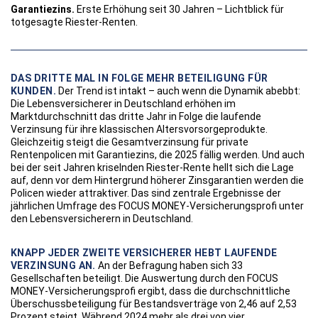
Garantiezins.
Erste Erhöhung seit 30 Jahren – Lichtblick für
totgesagte Riester-Renten.
DAS DRITTE MAL IN FOLGE MEHR BETEILIGUNG FÜR
KUNDEN.
Der Trend ist intakt – auch wenn die Dynamik abebbt:
Die Lebensversicherer in Deutschland erhöhen im
Marktdurchschnitt das dritte Jahr in Folge die laufende
Verzinsung für ihre klassischen Altersvorsorgeprodukte.
Gleichzeitig steigt die Gesamtverzinsung für private
Rentenpolicen mit Garantiezins, die 2025 fällig werden. Und auch
bei der seit Jahren kriselnden Riester-Rente hellt sich die Lage
auf, denn vor dem Hintergrund höherer Zinsgarantien werden die
Policen wieder attraktiver. Das sind zentrale Ergebnisse der
jährlichen Umfrage des FOCUS MONEY-Versicherungsprofi unter
den Lebensversicherern in Deutschland.
KNAPP JEDER ZWEITE VERSICHERER HEBT LAUFENDE
VERZINSUNG AN.
An der Befragung haben sich 33
Gesellschaften beteiligt. Die Auswertung durch den FOCUS
MONEY-Versicherungsprofi ergibt, dass die durchschnittliche
Überschussbeteiligung für Bestandsverträge von 2,46 auf 2,53
Prozent steigt. Während 2024 mehr als drei von vier