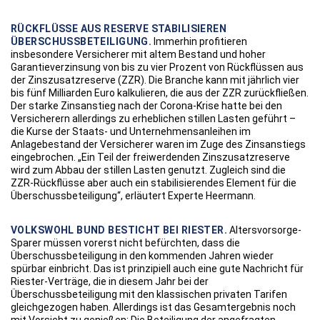
RÜCKFLÜSSE AUS RESERVE STABILISIEREN
ÜBERSCHUSSBETEILIGUNG.
Immerhin profitieren
insbesondere Versicherer mit altem Bestand und hoher
Garantieverzinsung von bis zu vier Prozent von Rückflüssen aus
der Zinszusatzreserve (ZZR). Die Branche kann mit jährlich vier
bis fünf Milliarden Euro kalkulieren, die aus der ZZR zurückfließen.
Der starke Zinsanstieg nach der Corona-Krise hatte bei den
Versicherern allerdings zu erheblichen stillen Lasten geführt –
die Kurse der Staats- und Unternehmensanleihen im
Anlagebestand der Versicherer waren im Zuge des Zinsanstiegs
eingebrochen. „Ein Teil der freiwerdenden Zinszusatzreserve
wird zum Abbau der stillen Lasten genutzt. Zugleich sind die
ZZR-Rückflüsse aber auch ein stabilisierendes Element für die
Überschussbeteiligung“, erläutert Experte Heermann.
VOLKSWOHL BUND BESTICHT BEI RIESTER.
Altersvorsorge-
Sparer müssen vorerst nicht befürchten, dass die
Überschussbeteiligung in den kommenden Jahren wieder
spürbar einbricht. Das ist prinzipiell auch eine gute Nachricht für
Riester-Verträge, die in diesem Jahr bei der
Überschussbeteiligung mit den klassischen privaten Tarifen
gleichgezogen haben. Allerdings ist das Gesamtergebnis noch
mit Vorsicht zu genießen: Die Beteiligung der angefragten