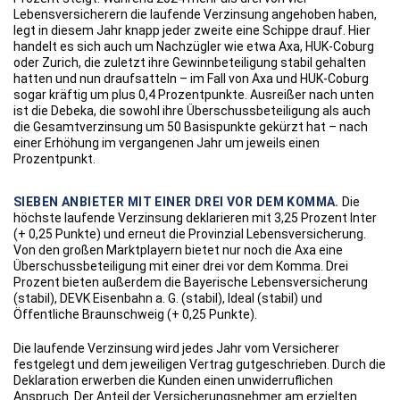
Lebensversicherern die laufende Verzinsung angehoben haben,
legt in diesem Jahr knapp jeder zweite eine Schippe drauf. Hier
handelt es sich auch um Nachzügler wie etwa Axa, HUK-Coburg
oder Zurich, die zuletzt ihre Gewinnbeteiligung stabil gehalten
hatten und nun draufsatteln – im Fall von Axa und HUK-Coburg
sogar kräftig um plus 0,4 Prozentpunkte. Ausreißer nach unten
ist die Debeka, die sowohl ihre Überschussbeteiligung als auch
die Gesamtverzinsung um 50 Basispunkte gekürzt hat – nach
einer Erhöhung im vergangenen Jahr um jeweils einen
Prozentpunkt.
SIEBEN ANBIETER MIT EINER DREI VOR DEM KOMMA.
Die
höchste laufende Verzinsung deklarieren mit 3,25 Prozent Inter
(+ 0,25 Punkte) und erneut die Provinzial Lebensversicherung.
Von den großen Marktplayern bietet nur noch die Axa eine
Überschussbeteiligung mit einer drei vor dem Komma. Drei
Prozent bieten außerdem die Bayerische Lebensversicherung
(stabil), DEVK Eisenbahn a. G. (stabil), Ideal (stabil) und
Öffentliche Braunschweig (+ 0,25 Punkte).
Die laufende Verzinsung wird jedes Jahr vom Versicherer
festgelegt und dem jeweiligen Vertrag gutgeschrieben. Durch die
Deklaration erwerben die Kunden einen unwiderruflichen
Anspruch. Der Anteil der Versicherungsnehmer am erzielten