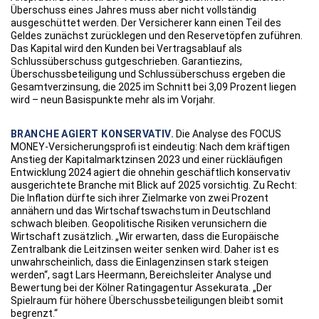
Überschuss eines Jahres muss aber nicht vollständig
ausgeschüttet werden. Der Versicherer kann einen Teil des
Geldes zunächst zurücklegen und den Reservetöpfen zuführen.
Das Kapital wird den Kunden bei Vertragsablauf als
Schlussüberschuss gutgeschrieben. Garantiezins,
Überschussbeteiligung und Schlussüberschuss ergeben die
Gesamtverzinsung, die 2025 im Schnitt bei 3,09 Prozent liegen
wird – neun Basispunkte mehr als im Vorjahr.
BRANCHE AGIERT KONSERVATIV.
Die Analyse des FOCUS
MONEY-Versicherungsprofi ist eindeutig: Nach dem kräftigen
Anstieg der Kapitalmarktzinsen 2023 und einer rückläufigen
Entwicklung 2024 agiert die ohnehin geschäftlich konservativ
ausgerichtete Branche mit Blick auf 2025 vorsichtig. Zu Recht:
Die Inflation dürfte sich ihrer Zielmarke von zwei Prozent
annähern und das Wirtschaftswachstum in Deutschland
schwach bleiben. Geopolitische Risiken verunsichern die
Wirtschaft zusätzlich. „Wir erwarten, dass die Europäische
Zentralbank die Leitzinsen weiter senken wird. Daher ist es
unwahrscheinlich, dass die Einlagenzinsen stark steigen
werden“, sagt Lars Heermann, Bereichsleiter Analyse und
Bewertung bei der Kölner Ratingagentur Assekurata. „Der
Spielraum für höhere Überschussbeteiligungen bleibt somit
begrenzt.“