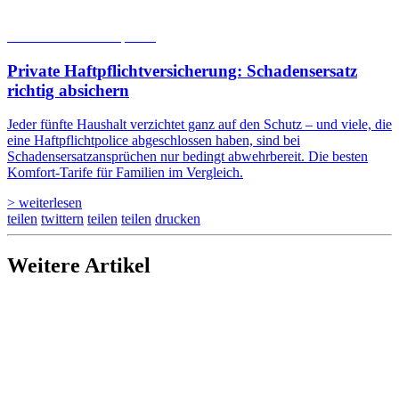
05.08.2026
Studien | Tests
Private Haftpflicht­versicherung: Schadensersatz
richtig absichern
Jeder fünfte Haushalt verzichtet ganz auf den Schutz – und viele, die
eine Haftpflichtpolice abgeschlossen haben, sind bei
Schadensersatzansprüchen nur bedingt abwehrbereit. Die besten
Komfort-Tarife für Familien im Vergleich.
> weiterlesen
teilen
twittern
teilen
teilen
drucken
Weitere Artikel