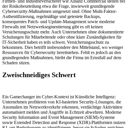
Firmen- und Industrieversicherer wie Allianz Commercial stellen bei
der Risikobeurteilung etwa die Frage, inwieweit grundlegende
Cybersecurity-Maßnahmen umgesetzt sind: Ohne Multi-Faktor-
Authentifizierung, regelmäßige und getestete Backups,
konsequentes Patch- und Update-Management sowie moderne
Firewalls mit Netzwerksegmentierung gibt es oft keinen
Versicherungsschutz mehr. Auch Unternehmen ohne dokumentierte
Schulungen für Mitarbeitende oder ohne klare Zuständigkeiten für
IT-Sicherheit haben es teils schwer, Versicherungsschutz zu
bekommen. Dies betrifft insbesondere den Mittelstand, wo weniger
Ressourcen für Cybersecurity bereitstehen. Fehlt es jedoch an den
grundlegenden Maßnahmen, bleibt die Firma im Ernstfall auf dem
Schaden sitzen.
Zweischneidiges Schwert
Ein Gamechanger im Cyber-Kontext ist Künstliche Intelligenz:
Unternehmen profitieren von KI-basierten Security-Lösungen, die
Anomalien im Netzwerkverkehr erkennen, verdächtige Aktivitäten
automatisiert melden und Angriffe in Echtzeit abwehren. Moderne
Security Information and Event Management (SIEM)-Systeme
sowie Extended Detection and Response (XDR)-Plattformen nutzen
KI, um Bedrohungen zu identifizieren, bevor sie Schaden anrichten.