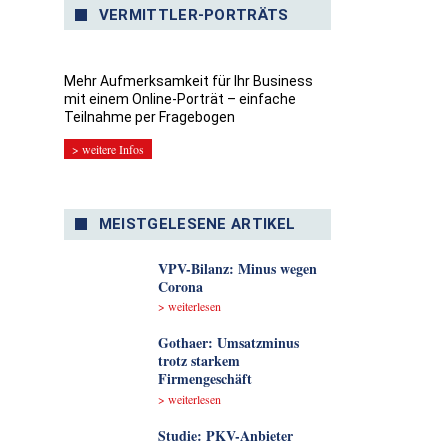
VERMITTLER-PORTRÄTS
Mehr Aufmerksamkeit für Ihr Business
mit einem Online-Porträt – einfache
Teilnahme per Fragebogen
> weitere Infos
MEISTGELESENE ARTIKEL
VPV-Bilanz: Minus wegen
Corona
> weiterlesen
Gothaer: Umsatzminus
trotz starkem
Firmengeschäft
> weiterlesen
Studie: PKV-Anbieter