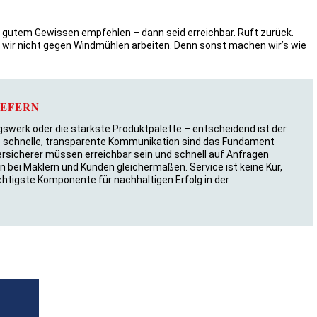
it gutem Gewissen empfehlen – dann seid erreichbar. Ruft zurück.
s wir nicht gegen Windmühlen arbeiten. Denn sonst machen wir’s wie
IEFERN
swerk oder die stärkste Produktpalette – entscheidend ist der
eine schnelle, transparente Kommunikation sind das Fundament
rsicherer müssen erreichbar sein und schnell auf Anfragen
uen bei Maklern und Kunden gleichermaßen. Service ist keine Kür,
ichtigste Komponente für nachhaltigen Erfolg in der