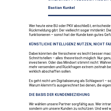
Bastian Kunkel
Wer heute eine BU oder PKV abschließt, entscheidet si
Rückmeldung gibt. Der vielleicht sogar mitdenkt. 
funktionieren – sonst hat der Kunde kein gutes Gefü
KÜNSTLICHE INTELLIGENZ NUTZEN, NICHT FA
Dabei könnten die Versicherer es leicht besser mach
Schnittstellen – alles theoretisch möglich. Nur genut
investieren. Oder das Mindset stimmt nicht: Währen
mehr versenden und Rückfragen extrem zeitnah bean
wirklich abschaffen sollen.
Es geht nicht um Digitalisierung als Schlagwort – sond
Warum klemmt’s ausgerechnet bei denen, die eigent
DIE BASIS DER KUNDENBEZIEHUNG
Wir wählen unsere Partner sorgfältig aus. Wer intrans
sondern um unsere Kunden zu schützen. Und weil wir