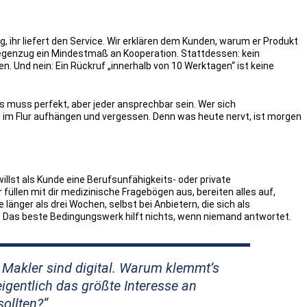
, ihr liefert den Service. Wir erklären dem Kunden, warum er Produkt
Gegenzug ein Mindestmaß an Kooperation. Stattdessen: kein
. Und nein: Ein Rückruf „innerhalb von 10 Werktagen“ ist keine
lles muss perfekt, aber jeder ansprechbar sein. Wer sich
ht im Flur aufhängen und vergessen. Denn was heute nervt, ist morgen
illst als Kunde eine Berufsunfähigkeits- oder private
 füllen mit dir medizinische Fragebögen aus, bereiten alles auf,
e länger als drei Wochen, selbst bei Anbietern, die sich als
n. Das beste Bedingungswerk hilft nichts, wenn niemand antwortet.
ls Makler sind digital. Warum klemmt’s
igentlich das größte Interesse an
sollten?