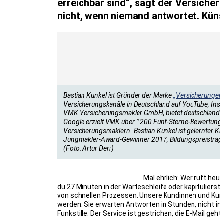
erreichbar sind“, sagt der Versich
nicht, wenn niemand antwortet. Küns
Bastian Kunkel ist Gründer der Marke
„Versicherunge
Versicherungskanäle in Deutschland auf YouTube, In
VMK Versicherungsmakler GmbH, bietet deutschlandwe
Google erzielt VMK über 1200 Fünf-Sterne-Bewertun
Versicherungsmaklern. Bastian Kunkel ist gelernter 
Jungmakler-Award-Gewinner 2017, Bildungspreisträge
(Foto: Artur Derr)
Mal ehrlich: Wer ruft h
du 27 Minuten in der Warteschleife oder kapitulier
von schnellen Prozessen. Unsere Kundinnen und Kun
werden. Sie erwarten Antworten in Stunden, nicht
Funkstille. Der Service ist gestrichen, die E-Mail g