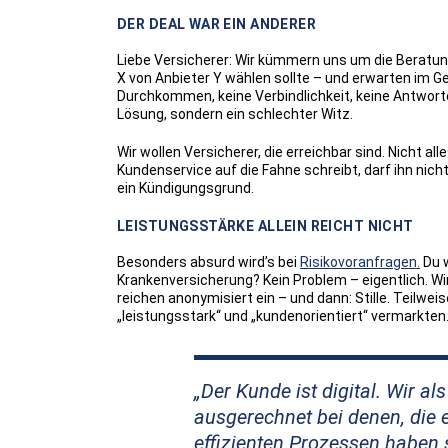
DER DEAL WAR EIN ANDERER
Liebe Versicherer: Wir kümmern uns um die Beratung
X von Anbieter Y wählen sollte – und erwarten im 
Durchkommen, keine Verbindlichkeit, keine Antworten
Lösung, sondern ein schlechter Witz.
Wir wollen Versicherer, die erreichbar sind. Nicht a
Kundenservice auf die Fahne schreibt, darf ihn nic
ein Kündigungsgrund.
LEISTUNGSSTÄRKE ALLEIN REICHT NICHT
Besonders absurd wird’s bei
Risikovoranfragen.
Du w
Krankenversicherung? Kein Problem – eigentlich. Wir
reichen anonymisiert ein – und dann: Stille. Teilweis
„leistungsstark“ und „kundenorientiert“ vermarkte
Der Kunde ist digital. Wir a
ausgerechnet bei denen, die e
effizienten Prozessen haben 