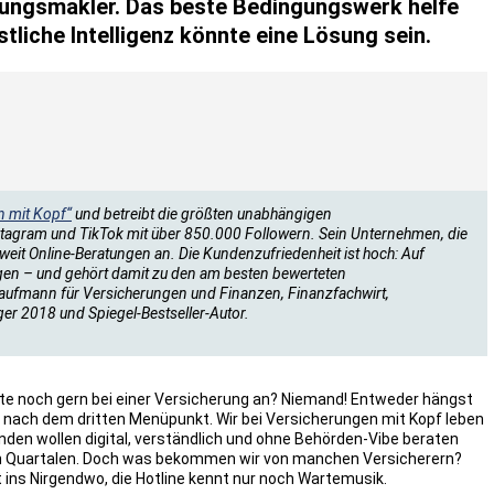
erungsmakler. Das beste Bedingungswerk helfe
tliche Intelligenz könnte eine Lösung sein.
n mit Kopf“
und betreibt die größten unabhängigen
stagram und TikTok mit über 850.000 Followern. Sein Unternehmen, die
it Online-Beratungen an. Die Kundenzufriedenheit ist hoch: Auf
gen – und gehört damit zu den am besten bewerteten
Kaufmann für Versicherungen und Finanzen, Finanzfachwirt,
r 2018 und Spiegel-Bestseller-Autor.
eute noch gern bei einer Versicherung an? Niemand! Entweder hängst
st nach dem dritten Menüpunkt. Wir bei Versicherungen mit Kopf leben
den wollen digital, verständlich und ohne Behörden-Vibe beraten
 in Quartalen. Doch was bekommen wir von manchen Versicherern?
eht ins Nirgendwo, die Hotline kennt nur noch Wartemusik.