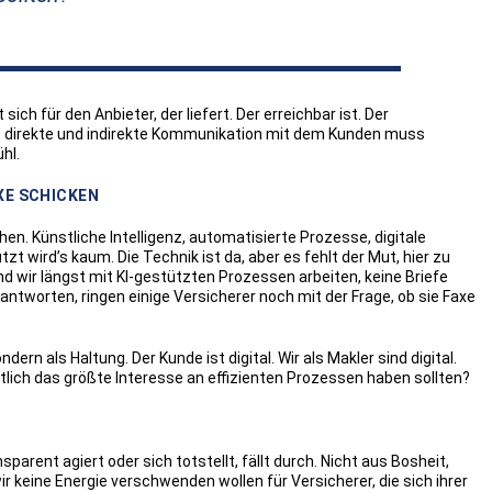
ch für den Anbieter, der liefert. Der erreichbar ist. Der
Die direkte und indirekte Kommunikation mit dem Kunden muss
hl.
XE SCHICKEN
en. Künstliche Intelligenz, automatisierte Prozesse, digitale
zt wird’s kaum. Die Technik ist da, aber es fehlt der Mut, hier zu
d wir längst mit KI-gestützten Prozessen arbeiten, keine Briefe
tworten, ringen einige Versicherer noch mit der Frage, ob sie Faxe
ern als Haltung. Der Kunde ist digital. Wir als Makler sind digital.
lich das größte Interesse an effizienten Prozessen haben sollten?
parent agiert oder sich totstellt, fällt durch. Nicht aus Bosheit,
 keine Energie verschwenden wollen für Versicherer, die sich ihrer