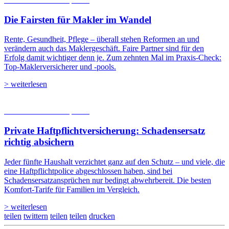
Die Fairsten für Makler im Wandel
Rente, Gesundheit, Pflege – überall stehen Reformen an und
verändern auch das Maklergeschäft. Faire Partner sind für den
Erfolg damit wichtiger denn je. Zum zehnten Mal im Praxis-Check:
Top-Maklerversicherer und -pools.
> weiterlesen
05.08.2026
Studien | Tests
Private Haftpflicht­versicherung: Schadensersatz
richtig absichern
Jeder fünfte Haushalt verzichtet ganz auf den Schutz – und viele, die
eine Haftpflichtpolice abgeschlossen haben, sind bei
Schadensersatzansprüchen nur bedingt abwehrbereit. Die besten
Komfort-Tarife für Familien im Vergleich.
> weiterlesen
teilen
twittern
teilen
teilen
drucken