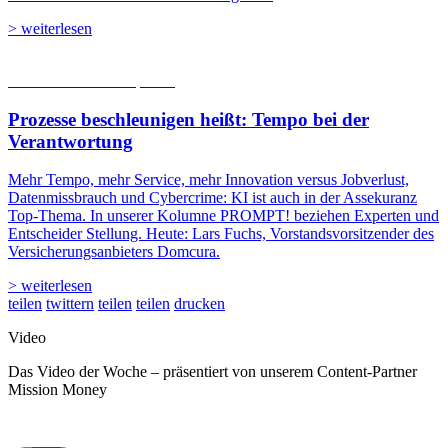
> weiterlesen
05.08.2026
Studien | Tests
Prozesse beschleunigen heißt: Tempo bei der
Verantwortung
Mehr Tempo, mehr Service, mehr Innovation versus Jobverlust,
Datenmissbrauch und Cybercrime: KI ist auch in der Assekuranz
Top-Thema. In unserer Kolumne PROMPT! beziehen Experten und
Entscheider Stellung. Heute: Lars Fuchs, Vorstandsvorsitzender des
Versicherungsanbieters Domcura.
> weiterlesen
teilen
twittern
teilen
teilen
drucken
Video
Das Video der Woche – präsentiert von unserem Content-Partner
Mission Money