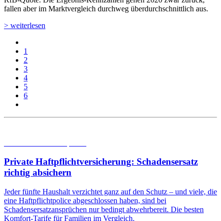
fallen aber im Marktvergleich durchweg überdurch­schnittlich aus.
> weiterlesen
1
2
3
4
5
6
05.08.2026
Studien | Tests
Private Haftpflicht­versicherung: Schadensersatz
richtig absichern
Jeder fünfte Haushalt verzichtet ganz auf den Schutz – und viele, die
eine Haftpflichtpolice abgeschlossen haben, sind bei
Schadensersatzansprüchen nur bedingt abwehrbereit. Die besten
Komfort-Tarife für Familien im Vergleich.