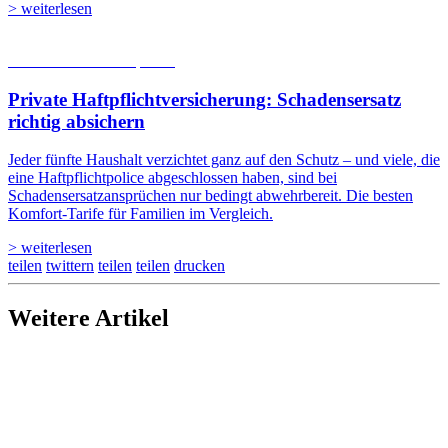
> weiterlesen
05.08.2026
Studien | Tests
Private Haftpflicht­versicherung: Schadensersatz
richtig absichern
Jeder fünfte Haushalt verzichtet ganz auf den Schutz – und viele, die
eine Haftpflichtpolice abgeschlossen haben, sind bei
Schadensersatzansprüchen nur bedingt abwehrbereit. Die besten
Komfort-Tarife für Familien im Vergleich.
> weiterlesen
teilen
twittern
teilen
teilen
drucken
Weitere Artikel