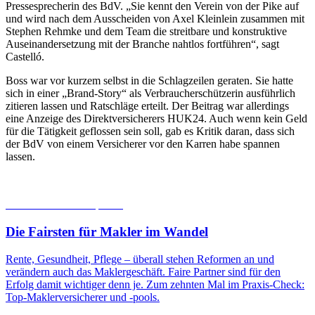
Pressesprecherin des BdV. „Sie kennt den Verein von der Pike auf
und wird nach dem Ausscheiden von Axel Kleinlein zusammen mit
Stephen Rehmke und dem Team die streitbare und konstruktive
Auseinandersetzung mit der Branche nahtlos fortführen“, sagt
Castelló.
Boss war vor kurzem selbst in die Schlagzeilen geraten. Sie hatte
sich in einer „Brand-Story“ als Verbraucherschützerin ausführlich
zitieren lassen und Ratschläge erteilt. Der Beitrag war allerdings
eine Anzeige des Direktversicherers HUK24. Auch wenn kein Geld
für die Tätigkeit geflossen sein soll, gab es Kritik daran, dass sich
der BdV von einem Versicherer vor den Karren habe spannen
lassen.
06.08.2026
Studien | Tests
Die Fairsten für Makler im Wandel
Rente, Gesundheit, Pflege – überall stehen Reformen an und
verändern auch das Maklergeschäft. Faire Partner sind für den
Erfolg damit wichtiger denn je. Zum zehnten Mal im Praxis-Check:
Top-Maklerversicherer und -pools.