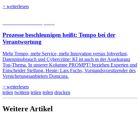
> weiterlesen
05.08.2026
Studien | Tests
Prozesse beschleunigen heißt: Tempo bei der
Verantwortung
Mehr Tempo, mehr Service, mehr Innovation versus Jobverlust,
Datenmissbrauch und Cybercrime: KI ist auch in der Assekuranz
Top-Thema. In unserer Kolumne PROMPT! beziehen Experten und
Entscheider Stellung. Heute: Lars Fuchs, Vorstandsvorsitzender des
Versicherungsanbieters Domcura.
> weiterlesen
teilen
twittern
teilen
teilen
drucken
Weitere Artikel