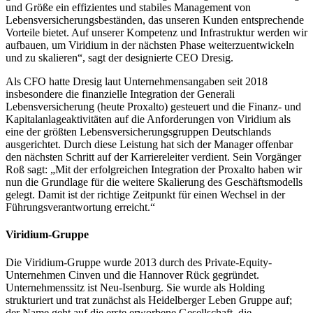
und Größe ein effizientes und stabiles Management von
Lebensversicherungsbeständen, das unseren Kunden entsprechende
Vorteile bietet. Auf unserer Kompetenz und Infrastruktur werden wir
aufbauen, um Viridium in der nächsten Phase weiterzuentwickeln
und zu skalieren“, sagt der designierte CEO Dresig.
Als CFO hatte Dresig laut Unternehmensangaben seit 2018
insbesondere die finanzielle Integration der Generali
Lebensversicherung (heute Proxalto) gesteuert und die Finanz- und
Kapitalanlageaktivitäten auf die Anforderungen von Viridium als
eine der größten Lebensversicherungsgruppen Deutschlands
ausgerichtet. Durch diese Leistung hat sich der Manager offenbar
den nächsten Schritt auf der Karriereleiter verdient. Sein Vorgänger
Roß sagt: „Mit der erfolgreichen Integration der Proxalto haben wir
nun die Grundlage für die weitere Skalierung des Geschäftsmodells
gelegt. Damit ist der richtige Zeitpunkt für einen Wechsel in der
Führungsverantwortung erreicht.“
Viridium-Gruppe
Die Viridium-Gruppe wurde 2013 durch des Private-Equity-
Unternehmen Cinven und die Hannover Rück gegründet.
Unternehmenssitz ist Neu-Isenburg. Sie wurde als Holding
strukturiert und trat zunächst als Heidelberger Leben Gruppe auf;
der Name geht auf die erste erworbene Gesellschaft, die