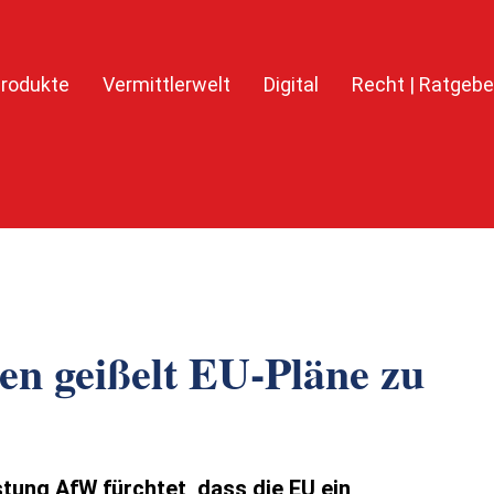
rodukte
Vermittlerwelt
Digital
Recht | Ratgebe
n geißelt EU-Pläne zu
tung AfW fürchtet, dass die EU ein