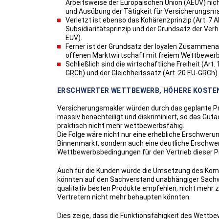
Arbeitsweise der Europäischen Union (AEUV) nich
und Ausübung der Tätigkeit für Versicherungsmak
Verletzt ist ebenso das Kohärenzprinzip (Art. 7
Subsidiaritätsprinzip und der Grundsatz der Verh
EUV).
Ferner ist der Grundsatz der loyalen Zusammenarb
offenen Marktwirtschaft mit freiem Wettbewerb 
Schließlich sind die wirtschaftliche Freiheit (Ar
GRCh) und der Gleichheitssatz (Art. 20 EU-GRCh) 
ERSCHWERTER WETTBEWERB, HÖHERE KOSTE
Versicherungsmakler würden durch das geplante P
massiv benachteiligt und diskriminiert, so das Gu
praktisch nicht mehr wettbewerbsfähig.
Die Folge wäre nicht nur eine erhebliche Erschweru
Binnenmarkt, sondern auch eine deutliche Erschwe
Wettbewerbsbedingungen für den Vertrieb dieser P
Auch für die Kunden würde die Umsetzung des Komm
könnten auf den Sachverstand unabhängiger Sachwalt
qualitativ besten Produkte empfehlen, nicht mehr
Vertretern nicht mehr behaupten könnten.
Dies zeige, dass die Funktionsfähigkeit des Wett