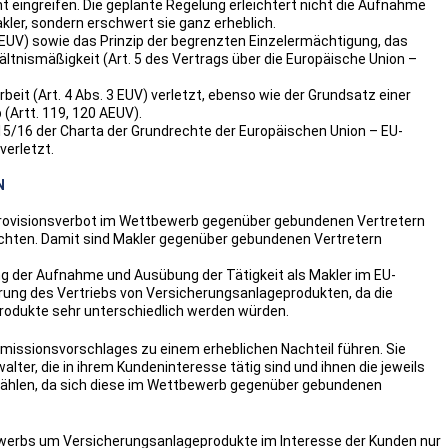
t eingreifen. Die geplante Regelung erleichtert nicht die Aufnahme
ler, sondern erschwert sie ganz erheblich.
 AEUV) sowie das Prinzip der begrenzten Einzelermächtigung, das
ältnismäßigkeit (Art. 5 des Vertrags über die Europäische Union –
eit (Art. 4 Abs. 3 EUV) verletzt, ebenso wie der Grundsatz einer
(Artt. 119, 120 AEUV).
t. 15/16 der Charta der Grundrechte der Europäischen Union – EU-
verletzt.
N
rovisionsverbot im Wettbewerb gegenüber gebundenen Vertretern
tachten. Damit sind Makler gegenüber gebundenen Vertretern
ng der Aufnahme und Ausübung der Tätigkeit als Makler im EU-
rung des Vertriebs von Versicherungsanlageprodukten, da die
rodukte sehr unterschiedlich werden würden.
issionsvorschlages zu einem erheblichen Nachteil führen. Sie
er, die in ihrem Kundeninteresse tätig sind und ihnen die jeweils
 zählen, da sich diese im Wettbewerb gegenüber gebundenen
bewerbs um Versicherungsanlageprodukte im Interesse der Kunden nur