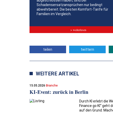
abgeschlossen haben, sind bei
Schadensersatzansprüchen nur bedingt
abwehrbereit. Die besten Komfort-Tarife für
Familien im Vergleich.
> weiterlesen
teilen
twittern
WEITERE ARTIKEL
15.05.2026
Branche
KI-Event: zurück in Berlin
Durch KI erlebt die 
Finance go KI“ geht 
auf den Grund. Machen