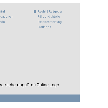
ital
Recht | Ratgeber
ovationen
Fälle und Urteile
nds
Expertenmeinung
Profitipps