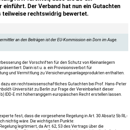
r einführt. Der Verband hat nun ein Gutachten
s teilweise rechtswidrig bewertet.
Vermittler an den Beiträgen ist der EU-Kommission ein Dorn im Auge.
erbesserung der Vorschriften für den Schutz von Kleinanlegern
äsentiert. Darin ist u. a. ein Provisionsverbot für
atung und Vermittlung zu Versicherungsanlageprodukten enthalten.
 dazu ein rechtswissenschaftliches Gutachten bei Prof. Hans-Peter
oldt-Universität zu Berlin zur Frage der Vereinbarkeit dieser
t. b) IDD-E mit höherrangigem europäischen Recht erstellen lassen.
xperte fest, dass die vorgesehene Regelung in Art. 30 Absatz 5b RL-
ch nichtig wäre. Die wichtigsten Punkte:
egelung legitimiert, da Art. 62, 53 des Vertrags über die