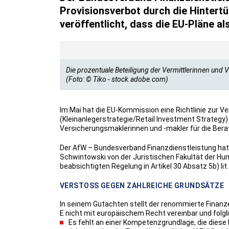
Provisionsverbot durch die Hintertü
veröffentlicht, dass die EU-Pläne al
Die prozentuale Beteiligung der Vermittlerinnen und 
(Foto: © Tiko - stock.adobe.com)
Im Mai hat die EU-Kommission eine Richtlinie zur V
(Kleinanlegerstrategie/Retail Investment Strategy) pr
Versicherungsmaklerinnen und -makler für die Ber
Der AfW – Bundesverband Finanzdienstleistung hat
Schwintowski von der Juristischen Fakultät der Humb
beabsichtigten Regelung in Artikel 30 Absatz 5b) li
VERSTOSS GEGEN ZAHLREICHE GRUNDSÄTZE
In seinem Gutachten stellt der renommierte Finanze
E nicht mit europäischem Recht vereinbar und folgli
Es fehlt an einer Kompetenzgrundlage, die diese R