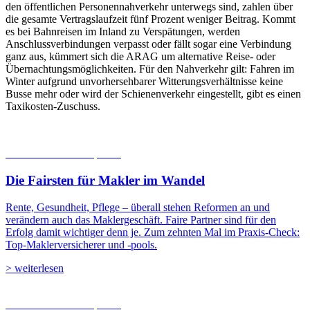
den öffentlichen Personennahverkehr unterwegs sind, zahlen über
die gesamte Vertragslaufzeit fünf Prozent weniger Beitrag. Kommt
es bei Bahnreisen im Inland zu Verspätungen, werden
Anschlussverbindungen verpasst oder fällt sogar eine Verbindung
ganz aus, kümmert sich die ARAG um alternative Reise- oder
Übernachtungsmöglichkeiten. Für den Nahverkehr gilt: Fahren im
Winter aufgrund unvorhersehbarer Witterungsverhältnisse keine
Busse mehr oder wird der Schienenverkehr eingestellt, gibt es einen
Taxikosten-Zuschuss.
06.08.2026
Studien | Tests
Die Fairsten für Makler im Wandel
Rente, Gesundheit, Pflege – überall stehen Reformen an und
verändern auch das Maklergeschäft. Faire Partner sind für den
Erfolg damit wichtiger denn je. Zum zehnten Mal im Praxis-Check:
Top-Maklerversicherer und -pools.
> weiterlesen
05.08.2026
Studien | Tests