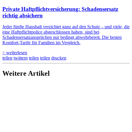
Private Haftpflicht­versicherung: Schadensersatz
richtig absichern
Jeder fünfte Haushalt verzichtet ganz auf den Schutz – und viele, die
eine Haftpflichtpolice abgeschlossen haben, sind bei
Schadensersatzansprüchen nur bedingt abwehrbereit. Die besten
Komfort-Tarife für Familien im Vergleich.
> weiterlesen
teilen
twittern
teilen
teilen
drucken
Weitere Artikel