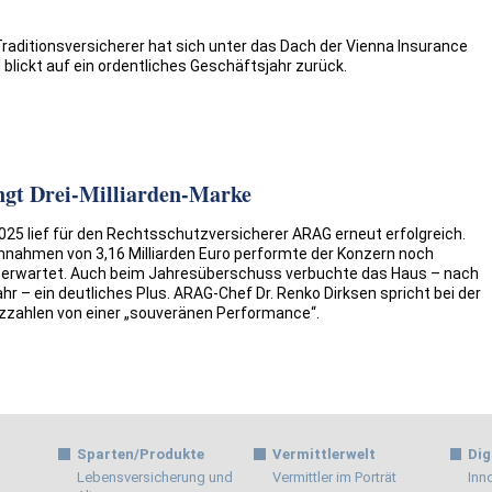
aditionsversicherer hat sich unter das Dach der Vienna Insurance
 blickt auf ein ordentliches Geschäftsjahr zurück.
ngt Drei-Milliarden-Marke
25 lief für den Rechtsschutzversicherer ARAG erneut erfolgreich.
nnahmen von 3,16 Milliarden Euro performte der Konzern noch
 erwartet. Auch beim Jahresüberschuss verbuchte das Haus – nach
hr – ein deutliches Plus. ARAG-Chef Dr. Renko Dirksen spricht bei der
nzzahlen von einer „souveränen Performance“.
Sparten/Produkte
Vermittlerwelt
Dig
Lebensversicherung und
Vermittler im Porträt
Inn