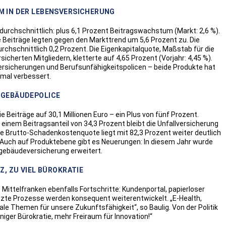
M IN DER LEBENSVERSICHERUNG
urchschnittlich: plus 6,1 Prozent Beitragswachstum (Markt: 2,6 %).
 Beiträge legten gegen den Markttrend um 5,6 Prozent zu. Die
chschnittlich 0,2 Prozent. Die Eigenkapitalquote, Maßstab für die
cherten Mitgliedern, kletterte auf 4,65 Prozent (Vorjahr: 4,45 %).
sicherungen und Berufsunfähigkeitspolicen – beide Produkte hat
mal verbessert.
NGEBÄUDEPOLICE
e Beiträge auf 30,1 Millionen Euro – ein Plus von fünf Prozent.
inem Beitragsanteil von 34,3 Prozent bleibt die Unfallversicherung
ie Brutto-Schadenkostenquote liegt mit 82,3 Prozent weiter deutlich
Auch auf Produktebene gibt es Neuerungen: In diesem Jahr wurde
ebäudeversicherung erweitert.
, ZU VIEL BÜROKRATIE
Mittelfranken ebenfalls Fortschritte: Kundenportal, papierloser
tzte Prozesse werden konsequent weiterentwickelt. „E-Health,
le Themen für unsere Zukunftsfähigkeit“, so Baulig. Von der Politik
iger Bürokratie, mehr Freiraum für Innovation!“