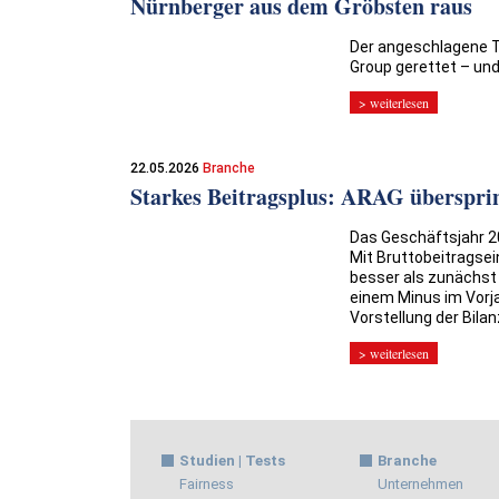
Nürnberger aus dem Gröbsten raus
Der angeschlagene Tr
Group gerettet – und
> weiterlesen
22.05.2026
Branche
Starkes Beitragsplus: ARAG überspri
Das Geschäftsjahr 20
Mit Bruttobeitragsei
besser als zunächst
einem Minus im Vorja
Vorstellung der Bila
> weiterlesen
Studien | Tests
Branche
Fairness
Unternehmen