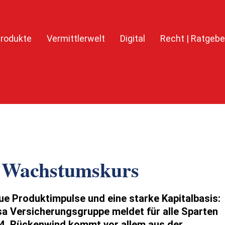
rodukte
Vermittlerwelt
Digital
Recht | Ratgebe
uf Wachstumskurs
ue Produktimpulse und eine starke Kapitalbasis:
sa Versicherungsgruppe meldet für alle Sparten
24. Rückenwind kommt vor allem aus der