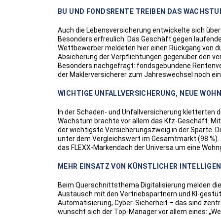
BU UND FONDSRENTE TREIBEN DAS WACHSTU
Auch die Lebensversicherung entwickelte sich überd
Besonders erfreulich: Das Geschäft gegen laufende
Wettbewerber meldeten hier einen Rückgang von dur
Absicherung der Verpflichtungen gegenüber den versi
Besonders nachgefragt: fondsgebundene Rentenver
der Maklerversicherer zum Jahreswechsel noch ein
WICHTIGE UNFALLVERSICHERUNG, NEUE WOH
In der Schaden- und Unfallversicherung kletterten di
Wachstum brachte vor allem das Kfz-Geschäft. Mit e
der wichtigste Versicherungszweig in der Sparte. D
unter dem Vergleichswert im Gesamtmarkt (98 %). 
das FLEXX-Markendach der Universa um eine Wohng
MEHR EINSATZ VON KÜNSTLICHER INTELLIGENZ
Beim Querschnittsthema Digitalisierung melden die 
Austausch mit den Vertriebspartnern und KI-gestü
Automatisierung, Cyber-Sicherheit – das sind zentra
wünscht sich der Top-Manager vor allem eines: „Wen