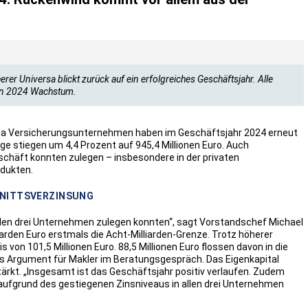
rer Universa blickt zurück auf ein erfolgreiches Geschäftsjahr. Alle
en 2024 Wachstum.
rsa Versicherungsunternehmen haben im Geschäftsjahr 2024 erneut
ge stiegen um 4,4 Prozent auf 945,4 Millionen Euro. Auch
schäft konnten zulegen – insbesondere in der privaten
dukten.
HNITTSVERZINSUNG
in allen drei Unternehmen zulegen konnten“, sagt Vorstandschef Michael
liarden Euro erstmals die Acht-Milliarden-Grenze. Trotz höherer
 von 101,5 Millionen Euro. 88,5 Millionen Euro flossen davon in die
es Argument für Makler im Beratungsgespräch. Das Eigenkapital
tärkt. „Insgesamt ist das Geschäftsjahr positiv verlaufen. Zudem
aufgrund des gestiegenen Zinsniveaus in allen drei Unternehmen