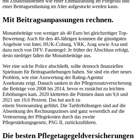
mit Zusatzbausteinen wie einer Einmalzahlung im Pflegefall und
einer Beitragsentlastung im Alter aufgestockt werden kann.
Mit Beitragsanpassungen rechnen.
Monatsbeiträge von weniger als 40 Euro bei gleichzeitiger Top-
Bewertung: Auch für den 40-Jährigen kommen die günstigsten
Angebote von Inter, HUK-Coburg, VRK, Arag sowie Axa und
dazu noch von DFV. Faustregel: Je früher der Abschluss erfolgt,
desto niedriger fallen die Monatsbeiträge aus.
Wer eine solche Police abschließt, sollte dennoch finanziellen
Spielraum für Beitragsanhebungen haben. Sie sind ein eher neues
Problem, wie eine Auswertung der Rating-Agentur
Assekurata zeigt. Danach sanken in der Pflegezusatzversicherung
die Beiträge von 2008 bis 2014, bevor es zunächst zu leichten
Erhöhungen kam. 2020 kletterten die Prämien dann um 9,6 und
2021 um 10,6 Prozent. Das hat auch zu
einem Stornoanstieg geführt. Die Tariferhöhungen sind auf die
Absenkung des Rechnungszinses und ganz wesentlich auf die
Verteuerung der Pflegekosten durch das zweite
Pflegestärkungsgesetz, PSG II, zurückzuführen.
Die besten Pflegetagegeldversicherungen