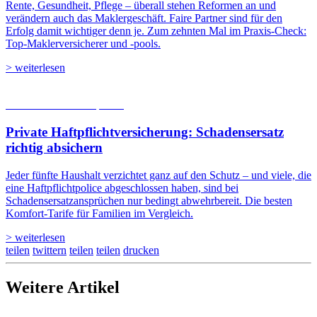
Rente, Gesundheit, Pflege – überall stehen Reformen an und
verändern auch das Maklergeschäft. Faire Partner sind für den
Erfolg damit wichtiger denn je. Zum zehnten Mal im Praxis-Check:
Top-Maklerversicherer und -pools.
> weiterlesen
05.08.2026
Studien | Tests
Private Haftpflicht­versicherung: Schadensersatz
richtig absichern
Jeder fünfte Haushalt verzichtet ganz auf den Schutz – und viele, die
eine Haftpflichtpolice abgeschlossen haben, sind bei
Schadensersatzansprüchen nur bedingt abwehrbereit. Die besten
Komfort-Tarife für Familien im Vergleich.
> weiterlesen
teilen
twittern
teilen
teilen
drucken
Weitere Artikel