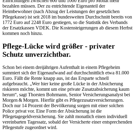
Einrichtungen zwischen 600 und 1000 Euro pro Monat mehr
bezahlen müssen. Der zu entrichtende Eigenanteil der
Heimbewohner (nach Abzug der Leistungen der gesetzlichen
Pflegekasse) ist seit 2018 im bundesweiten Durchschnitt bereits von
1772 Euro auf 2248 Euro gestiegen, so die Statistik des Verbands
der Ersatzkassen VDEK. Die Kostensteigerungen ab diesem Herbst
kommen noch hinzu.
Pflege-Lücke wird größer - privater
Schutz unverzichtbar.
Schon bei einem dreijährigen Aufenthalt in einem Pflegeheim
summiert sich der Eigenaufwand auf durchschnittlich etwa 81.000
Euro. Fällt die Rente knapp aus, ist das Ersparte schnell
aufgebraucht. „Wer hier keine große Lücke in der Absicherung
riskieren möchte, kommt um eine private Zusatzabsicherung kaum
herum“, sagt Thorsten Bohrmann, Senior Versicherungsanalyst bei
Morgen & Morgen. Hierfür gibt es Pflegezusatzversicherungen.
Doch nur 14 Prozent der Bevölkerung sorgen mit einer solchen
Police privat vor. Eine Form der Absicherung ist die
Pflegetagegeldversicherung. Sie zahlt monatlich einen individuell
vereinbarten Tagessatz, sobald der Versicherte einer entsprechenden
Pflegestufe zugeordnet wird.