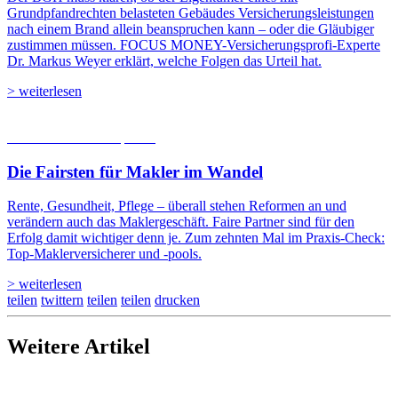
Grundpfandrechten belasteten Gebäudes Versicherungsleistungen
nach einem Brand allein beanspruchen kann – oder die Gläubiger
zustimmen müssen. FOCUS MONEY-Versicherungsprofi-Experte
Dr. Markus Weyer erklärt, welche Folgen das Urteil hat.
> weiterlesen
06.08.2026
Studien | Tests
Die Fairsten für Makler im Wandel
Rente, Gesundheit, Pflege – überall stehen Reformen an und
verändern auch das Maklergeschäft. Faire Partner sind für den
Erfolg damit wichtiger denn je. Zum zehnten Mal im Praxis-Check:
Top-Maklerversicherer und -pools.
> weiterlesen
teilen
twittern
teilen
teilen
drucken
Weitere Artikel