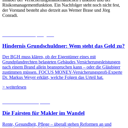
Risikomanagementfunktion. Ein Nachfolger steht noch nicht fest,
der Vorstand besteht also derzeit aus Werner Brase und Jörg
Conradi.
10.08.2026
Recht | Ratgeber
Hindernis Grundschuldner: Wem steht das Geld zu?
Der BGH muss klären, ob der Eigentümer eines mit
Grundpfandrechten belasteten Gebäudes Versicherungsleistungen
nach einem Brand allein beanspruchen kann – oder die Gläubiger
zustimmen müssen. FOCUS MONEY-Versicherungsprofi-Experte
Dr. Markus Weyer erklärt, welche Folgen das Urteil hat.
> weiterlesen
06.08.2026
Studien | Tests
Die Fairsten für Makler im Wandel
Rente, Gesundheit, Pflege – überall stehen Reformen an und