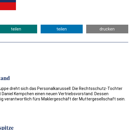
teilen
teilen
drucken
tand
Gruppe dreht sich das Personalkarussell: Die Rechtsschutz-Tochter
 Daniel Kempchen einen neuen Vertriebsvorstand. Dessen
ig verantwortlich fürs Maklergeschäft der Muttergesellschaft sein.
spitze