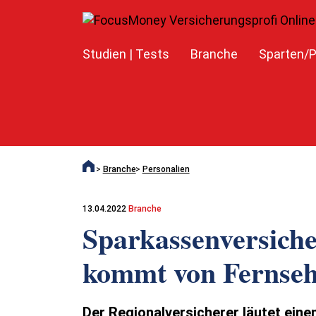
Studien | Tests
Branche
Sparten/P
Branche
Personalien
13.04.2022
Branche
Sparkassenversich
kommt von Fernse
Der Regionalversicherer läutet ein