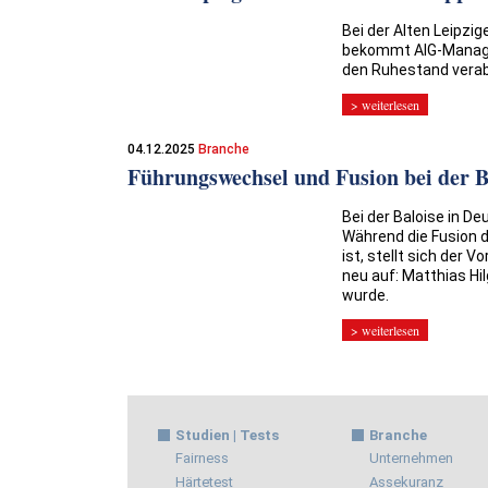
Bei der Alten Leipzi
bekommt AIG-Manager
den Ruhestand verab
> weiterlesen
04.12.2025
Branche
Führungswechsel und Fusion bei der B
Bei der Baloise in D
Während die Fusion d
ist, stellt sich der
neu auf: Matthias Hi
wurde.
> weiterlesen
Studien | Tests
Branche
Fairness
Unternehmen
Härtetest
Assekuranz