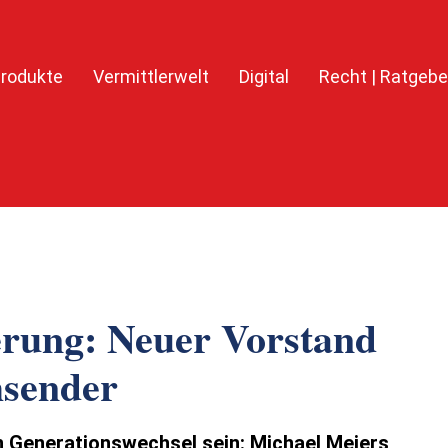
rodukte
Vermittlerwelt
Digital
Recht | Ratgebe
erung: Neuer Vorstand
hsender
en Generationswechsel sein: Michael Meiers