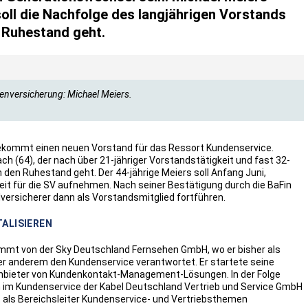
ll die Nachfolge des langjährigen Vorstands
n Ruhestand geht.
senversicherung: Michael Meiers.
ekommt einen neuen Vorstand für das Ressort Kundenservice.
ch (64), der nach über 21-jähriger Vorstandstätigkeit und fast 32-
 den Ruhestand geht. Der 44-jährige Meiers soll Anfang Juni,
eit für die SV aufnehmen. Nach seiner Bestätigung durch die BaFin
lversicherer dann als Vorstandsmitglied fortführen.
ALISIEREN
ommt von der Sky Deutschland Fernsehen GmbH, wo er bisher als
ter anderem den Kundenservice verantwortet. Er startete seine
 Anbieter von Kundenkontakt-Management-Lösungen. In der Folge
im Kundenservice der Kabel Deutschland Vertrieb und Service GmbH
 als Bereichsleiter Kundenservice- und Vertriebsthemen