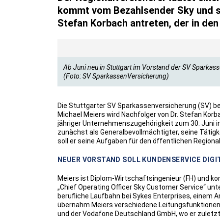
kommt vom Bezahlsender Sky und so
Stefan Korbach antreten, der in de
Ab Juni neu in Stuttgart im Vorstand der SV Sparkas
(Foto: SV SparkassenVersicherung)
Die Stuttgarter SV Sparkassenversicherung (SV) b
Michael Meiers wird Nachfolger von Dr. Stefan Korba
jähriger Unternehmenszugehörigkeit zum 30. Juni in
zunächst als Generalbevollmächtigter, seine Tätigk
soll er seine Aufgaben für den öffentlichen Regiona
NEUER VORSTAND SOLL KUNDENSERVICE DIGIT
Meiers ist Diplom-Wirtschaftsingenieur (FH) und k
„Chief Operating Officer Sky Customer Service“ un
berufliche Laufbahn bei Sykes Enterprises, einem
übernahm Meiers verschiedene Leitungsfunktionen 
und der Vodafone Deutschland GmbH, wo er zuletzt