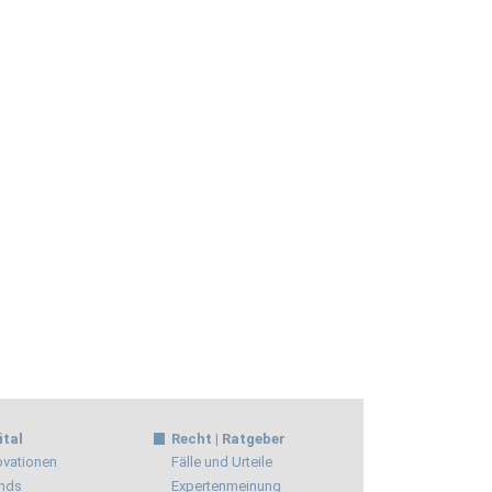
ital
Recht | Ratgeber
ovationen
Fälle und Urteile
nds
Expertenmeinung