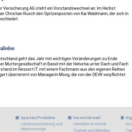
ger Versicherung AG steht ein Vorstandswechsel an: Im Herbst
 Christian Rusch den Spitzenposten von Kai Waldmann, der sich in
schiedet.
aloise
eutschland geht das Jahr mit wichtigen Veränderungen zu Ende:
er Muttergesellschaft in Basel mit der Helvetia unter Dach und Fach
 Vorstand im Ressort IT mit einem Fachmann aus den eigenen Reihen
lgert übernimmt von Managerin Moog, die von der DEVK verpflichtet
Sparten/Produkte
Vermittlerwelt
Dig
Lebensversicherung und
Vermittler im Porträt
Inn
Altersvorsorge
Themen und Betriebe
Tre