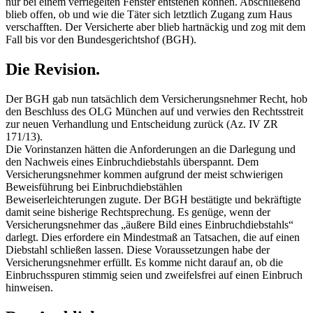
nur bei einem verriegelten Fenster entstehen können. Abschließend
blieb offen, ob und wie die Täter sich letztlich Zugang zum Haus
verschafften. Der Versicherte aber blieb hartnäckig und zog mit dem
Fall bis vor den Bundesgerichtshof (BGH).
Die Revision.
Der BGH gab nun tatsächlich dem Versicherungsnehmer Recht, hob
den Beschluss des OLG München auf und verwies den Rechtsstreit
zur neuen Verhandlung und Entscheidung zurück (Az. IV ZR
171/13).
Die Vorinstanzen hätten die Anforderungen an die Darlegung und
den Nachweis eines Einbruchdiebstahls überspannt. Dem
Versicherungsnehmer kommen aufgrund der meist schwierigen
Beweisführung bei Einbruchdiebstählen
Beweiserleichterungen zugute. Der BGH bestätigte und bekräftigte
damit seine bisherige Rechtsprechung. Es genüge, wenn der
Versicherungsnehmer das „äußere Bild eines Einbruchdiebstahls“
darlegt. Dies erfordere ein Mindestmaß an Tatsachen, die auf einen
Diebstahl schließen lassen. Diese Voraussetzungen habe der
Versicherungsnehmer erfüllt. Es komme nicht darauf an, ob die
Einbruchsspuren stimmig seien und zweifelsfrei auf einen Einbruch
hinweisen.