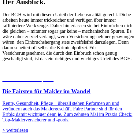
Der Ausblick.
Der BGH wird mit diesem Urteil der Lebensrealität gerecht. Diebe
arbeiten heute immer trickreicher und verfügen über immer
raffiniertere Werkzeuge. Daher hinterlassen sie bei Einbrüchen nicht
die gleichen – mitunter sogar gar keine – mechanischen Spuren. Es
wäre daher zu viel verlangt, wenn Versicherungsnehmer gezwungen
wären, den Einbruchshergang stets zweifelsfrei darzulegen. Denn
daran scheitert oft selbst die Kriminalpolizei. Für
Versicherungsnehmer, die durch den Einbruch schon genug
geschädigt sind, ist das ein richtiges und wichtiges Urteil des BGH.
06.08.2026
Studien | Tests
Die Fairsten für Makler im Wandel
Rente, Gesundheit, Pflege – überall stehen Reformen an und
verändern auch das Maklergeschäft. Faire Partner sind für den
Erfolg damit wichtiger denn je. Zum zehnten Mal im Praxis-Check:
Top-Maklerversicherer und -pools.
> weiterlesen