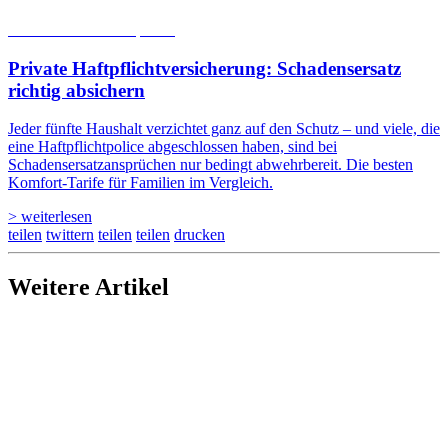
05.08.2026
Studien | Tests
Private Haftpflicht­versicherung: Schadensersatz
richtig absichern
Jeder fünfte Haushalt verzichtet ganz auf den Schutz – und viele, die
eine Haftpflichtpolice abgeschlossen haben, sind bei
Schadensersatzansprüchen nur bedingt abwehrbereit. Die besten
Komfort-Tarife für Familien im Vergleich.
> weiterlesen
teilen
twittern
teilen
teilen
drucken
Weitere Artikel