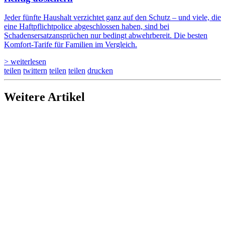
Jeder fünfte Haushalt verzichtet ganz auf den Schutz – und viele, die
eine Haftpflichtpolice abgeschlossen haben, sind bei
Schadensersatzansprüchen nur bedingt abwehrbereit. Die besten
Komfort-Tarife für Familien im Vergleich.
> weiterlesen
teilen
twittern
teilen
teilen
drucken
Weitere Artikel