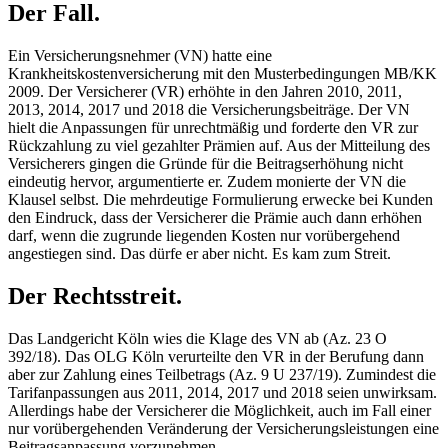
Der Fall.
Ein Versicherungsnehmer (VN) hatte eine
Krankheitskostenversicherung mit den Musterbedingungen MB/KK
2009. Der Versicherer (VR) erhöhte in den Jahren 2010, 2011,
2013, 2014, 2017 und 2018 die Versicherungsbeiträge. Der VN
hielt die Anpassungen für unrechtmäßig und forderte den VR zur
Rückzahlung zu viel gezahlter Prämien auf. Aus der Mitteilung des
Versicherers gingen die Gründe für die Beitragserhöhung nicht
eindeutig hervor, argumentierte er. Zudem monierte der VN die
Klausel selbst. Die mehrdeutige Formulierung erwecke bei Kunden
den Eindruck, dass der Versicherer die Prämie auch dann erhöhen
darf, wenn die zugrunde liegenden Kosten nur vorübergehend
angestiegen sind. Das dürfe er aber nicht. Es kam zum Streit.
Der Rechtsstreit.
Das Landgericht Köln wies die Klage des VN ab (Az. 23 O
392/18). Das OLG Köln verurteilte den VR in der Berufung dann
aber zur Zahlung eines Teilbetrags (Az. 9 U 237/19). Zumindest die
Tarifanpassungen aus 2011, 2014, 2017 und 2018 seien unwirksam.
Allerdings habe der Versicherer die Möglichkeit, auch im Fall einer
nur vorübergehenden Veränderung der Versicherungsleistungen eine
Beitragsanpassung vorzunehmen.