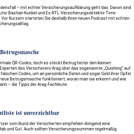
densfall – mit echter Versicherungsaufklärung geht das. Davon sind
Autor Bastian Kunkel und Ex-RTL-Versicherungsdetektiv Timo
 Vor Kurzem starteten Sie deshalb ihren neuen Podcast mit echten
cherungsalltag.
 Betrugsmasche
rmale QR-Codes, doch es steckt Betrug hinter den kleinen
-Experten des Versicherers Arag über das sogenannte „Quishing“ auf.
e falschen Codes, um an persönliche Daten und sogar Geld ihrer Opfer
 neue Betrugsmasche funktioniert, woran man sie erkennt und wie
nn – die Tipps der Arag-Fachleute.
liste ist unverzichtbar
tzer vom Bund der Versicherten empfehlen dringend eine
Hab und Gut. Auch sollten Versicherungssummen regelmäßig