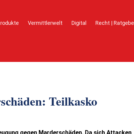
rodukte
Vermittlerwelt
Digital
Recht | Ratgebe
schäden: Teilkasko
beugung gegen Marderschäden. Da sich Attacken