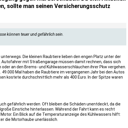
en, sollte man seinen Versicherungsschutz
isse können teuer und gefährlich sein.
r unterwegs. Die kleinen Raubtiere lieben den engen Platz unter der
. Autofahrer mit Straßengarage müssen damit rechnen, dass sich
en oder an den Brems- und Kühlwasserschläuchen ihrer Pkw vergehen.
n. 49.000 Mal haben die Raubtiere im vergangenen Jahr bei den Autos
ken kostete durchschnittlich mehr als 400 Euro. In der Spitze waren
auch gefährlich werden. Oft bleiben die Schäden unentdeckt, da die
lgroße Einstiche hinterlassen. Während der Fahrt kann es recht
otor. Ein Blick auf die Temperaturanzeige des Kühlwassers hilft:
nter die Motorhaube unerlässlich.