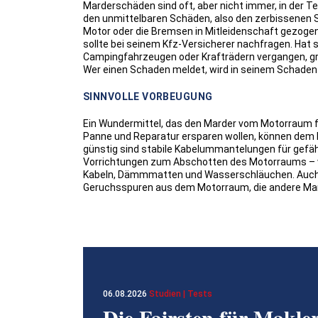
Marderschäden sind oft, aber nicht immer, in der 
den unmittelbaren Schäden, also den zerbissenen 
Motor oder die Bremsen in Mitleidenschaft gezogen
sollte bei seinem Kfz-Versicherer nachfragen. Hat 
Campingfahrzeugen oder Krafträdern vergangen, greif
Wer einen Schaden meldet, wird in seinem Schaden
SINNVOLLE VORBEUGUNG
Ein Wundermittel, das den Marder vom Motorraum fer
Panne und Reparatur ersparen wollen, können dem 
günstig sind stabile Kabelummantelungen für gefä
Vorrichtungen zum Abschotten des Motorraums – w
Kabeln, Dämmmatten und Wasserschläuchen. Auch ge
Geruchsspuren aus dem Motorraum, die andere Mar
06.08.2026
Studien | Tests
Die Fairsten für Makle