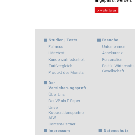
angepasst werden.
> weiterlesen
Studien | Tests
Branche
Fairness
Unternehmen
Härtetest
Assekuranz
Kundenzufriedenheit
Personalien
Tarifvergleich
Politik, Wirtschaft
Gesellschaft
Produkt des Monats
Der
Versicherungsprofi
Über Uns
Der VP als E-Paper
Unser
Kooperationspartner
AfW
Content-Partner
Impressum
Datenschutz