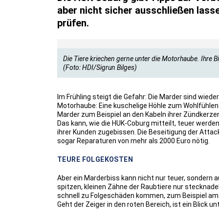
aber nicht sicher ausschließen lass
prüfen.
Die Tiere kriechen gerne unter die Motorhaube. Ihre B
(Foto: HDI/Sigrun Bilges)
Im Frühling steigt die Gefahr: Die Marder sind wiede
Motorhaube: Eine kuschelige Höhle zum Wohlfühlen
Marder zum Beispiel an den Kabeln ihrer Zündkerz
Das kann, wie die HUK-Coburg mitteilt, teuer werde
ihrer Kunden zugebissen. Die Beseitigung der Attac
sogar Reparaturen von mehr als 2000 Euro nötig.
TEURE FOLGEKOSTEN
Aber ein Marderbiss kann nicht nur teuer, sondern 
spitzen, kleinen Zähne der Raubtiere nur stecknade
schnell zu Folgeschäden kommen, zum Beispiel am M
Geht der Zeiger in den roten Bereich, ist ein Blick u