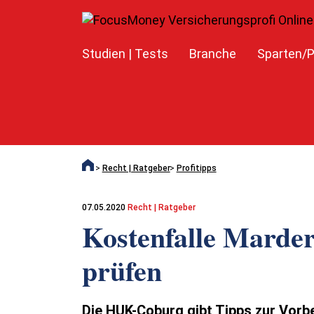
Studien | Tests
Branche
Sparten/P
Recht | Ratgeber
Profitipps
07.05.2020
Recht | Ratgeber
Kostenfalle Marder
prüfen
Die HUK-Coburg gibt Tipps zur Vor