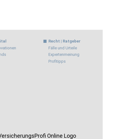
ital
Recht | Ratgeber
ovationen
Fälle und Urteile
nds
Expertenmeinung
Profitipps