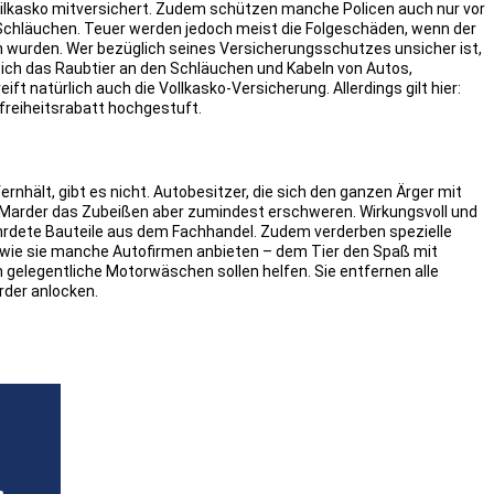
Teilkasko mitversichert. Zudem schützen manche Policen auch nur vor
Schläuchen. Teuer werden jedoch meist die Folgeschäden, wenn der
 wurden. Wer bezüglich seines Versicherungsschutzes unsicher ist,
sich das Raubtier an den Schläuchen und Kabeln von Autos,
t natürlich auch die Vollkasko-Versicherung. Allerdings gilt hier:
freiheitsrabatt hochgestuft.
nhält, gibt es nicht. Autobesitzer, die sich den ganzen Ärger mit
Marder das Zubeißen aber zumindest erschweren. Wirkungsvoll und
hrdete Bauteile aus dem Fachhandel. Zudem verderben spezielle
ie sie manche Autofirmen anbieten – dem Tier den Spaß mit
legentliche Motorwäschen sollen helfen. Sie entfernen alle
der anlocken.
r