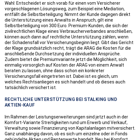
Wahl: Entscheidet er sich vorab für einen vom Versicherer
vorgeschlagenen Lösungsweg, zum Beispiel eine Mediation,
entfällt die Selbstbeteiligung. Nimmt der Kunde dagegen direkt
die Unterstützung eines Anwalts in Anspruch, gilt eine
Selbstbeteiligung von 300 Euro. Premium-Kunden, die sich der
zivilrechtlichen Klage eines Verbraucherverbandes anschließen,
können auch dann auf rechtliche Unterstützung zählen, wenn
der Schadensfall vor Versicherungsbeginn liegt. Gibt das Gericht
der Klage grundsätzlich recht, trägt die ARAG die Kosten für die
anschließende Durchsetzung der individuellen Ansprüche.
Zudem bietet die Premiumvariante jetzt die Möglichkeit, sich
einmalig vorsorglich auf Kosten der ARAG von einem Anwalt
beraten zu lassen, ohne dass schon ein konkreter
Versicherungsfall eingetreten ist. Dabei ist es gleich, um
welches Rechtsanliegen es sich handelt und ob dieses auch
tatsächlich versichert ist.
RECHTLICHE UNTERSTÜTZUNG BEI STALKING UND
AKTIEN-KAUF
Im Rahmen der Leistungserweiterungen sind jetzt auch in der
Komfort-Variante Streitigkeiten rund um Erwerb und Verkauf,
Verwaltung sowie Finanzierung von Kapitalanlagen mitversichert.
Ganz unabhängig davon, ob es sich um einzelne oder in Fonds
gebündelte Aktien und Rentenwerte handelt. Neu bei Komfort