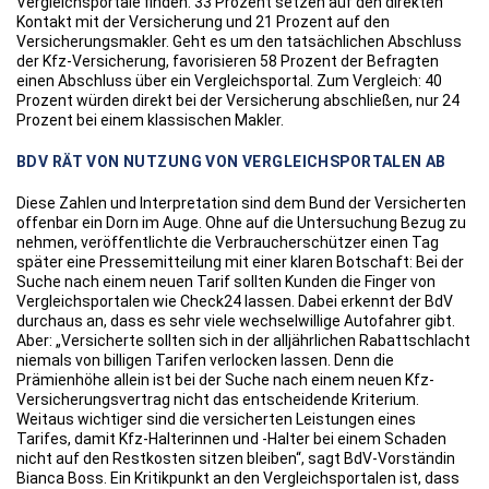
Vergleichsportale finden. 33 Prozent setzen auf den direkten
Kontakt mit der Versicherung und 21 Prozent auf den
Versicherungsmakler. Geht es um den tatsächlichen Abschluss
der Kfz-Versicherung, favorisieren 58 Prozent der Befragten
einen Abschluss über ein Vergleichsportal. Zum Vergleich: 40
Prozent würden direkt bei der Versicherung abschließen, nur 24
Prozent bei einem klassischen Makler.
BDV RÄT VON NUTZUNG VON VERGLEICHSPORTALEN AB
Diese Zahlen und Interpretation sind dem Bund der Versicherten
offenbar ein Dorn im Auge. Ohne auf die Untersuchung Bezug zu
nehmen, veröffentlichte die Verbraucherschützer einen Tag
später eine Pressemitteilung mit einer klaren Botschaft: Bei der
Suche nach einem neuen Tarif sollten Kunden die Finger von
Vergleichsportalen wie Check24 lassen. Dabei erkennt der BdV
durchaus an, dass es sehr viele wechselwillige Autofahrer gibt.
Aber: „Versicherte sollten sich in der alljährlichen Rabattschlacht
niemals von billigen Tarifen verlocken lassen. Denn die
Prämienhöhe allein ist bei der Suche nach einem neuen Kfz-
Versicherungsvertrag nicht das entscheidende Kriterium.
Weitaus wichtiger sind die versicherten Leistungen eines
Tarifes, damit Kfz-Halterinnen und -Halter bei einem Schaden
nicht auf den Restkosten sitzen bleiben“, sagt BdV-Vorständin
Bianca Boss. Ein Kritikpunkt an den Vergleichsportalen ist, dass