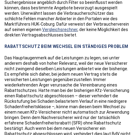
Suchergebnisse angeblich durch Filter so beeinflusst werden
können, dass bestimmte Angebote bevorzugt ausgespielt
werden. Unerwähnt lassen die Verbraucherschützer das
schlichte Fehlen mancher Anbieter in den Portalen wie des
Marktführers HUK-Coburg. Dafür verweist der Verbraucherverein
auf seinen eigenen
Vergleichsrechner
, der keine Möglichkeit des
direkten Vertragsabschlusses bietet.
RABATTSCHUTZ BEIM WECHSEL EIN STÄNDIGES PROBLEM
Das Hauptaugenmerk auf die Leistungen zu legen, sei unter
anderem deshalb von hoher Relevanz, weil der neue Versicherer
nicht zwingend dieselben Leistungen anbietet wie der bisherige.
Es empfehle sich daher, bei jedem neuen Vertrag stets die
versicherten Leistungen gegenüberzustellen. Immer
wiederkehrenden Ärger verursache die Vereinbarung eines
Rabattschutzes. Hatte man bei der bisherigen Kfz-Versicherung
einen Rabattschutz abgeschlossen – dieser verhindert die
Rückstufung bei Schaden belastetem Verlauf in eine niedrigere
Schadenfreiheitsklasse –, könne man diesen beim Wechsel zu
einem neuen Kfz-Versicherer nicht automatisch zur Anwendung
bringen. Denn dem Nachversicherer wird nur der tatsächlich
erfahrene Schadenfreiheitsrabatt (SFR) ohne Rabattschutz
bestätigt. Auch wenn bei dem neuen Versicherer ein
Rabattschutz abgeschlossen wird, verhindert dies laut BdV nicht