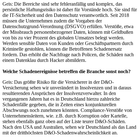
Geis: Die Bereiche sind sehr fehleranfällig und komplex, das
persönliche Haftungsrisiko ist daher für Vorstände hoch. Sie sind für
die IT-Sicherheit und den Datenschutz verantwortlich. Seit 2018
müssen die Unternehmen zudem die Vorgaben der
Datenschutzgrund-Verordnung (DSGVO) erfüllen. Verstöße, etwa
der Missbrauch personenbezogener Daten, können mit Geldbußen
von bis zu vier Prozent des globalen Umsatzes belegt werden.
Werden sensible Daten von Kunden oder Geschäftspartnern durch
Kriminelle gestohlen, können die Betroffenen Schadenersatz
fordern. Das erhöht die Nachfrage nach Policen, die Schäden nach
einem Datenklau durch Hacker abmildern.
Welche Schadenereignisse betreffen die Branche sonst noch?
Geis: Das größte Risiko für die Versicherer in der D&O-
Versicherung sehen wir unverändert in Insolvenzen und in daraus
resultierenden Ansprüchen der Insolvenzverwalter. In den
vergangenen Jahren hat es in Deutschland hierzu zahlreiche
Schadenfälle gegeben, die in Zeiten eines konjunkturellen
Abschwungs noch zunehmen könnten. Compliance-Verstöße von
Unternehmensleitern, wie. z.B. durch Korruption oder Kartelle,
stehen ebenfalls ganz oben auf der Liste teurer D&O-Schäden.
Nach den USA und Australien, sehen wir Deutschland als das Land
mit der dritthöchsten D&O-Schadenwahrscheinlichkeit an.