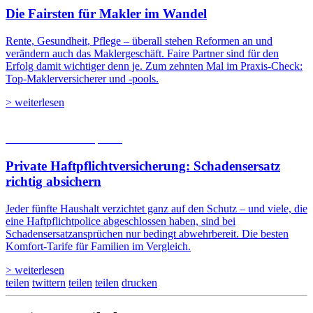
Die Fairsten für Makler im Wandel
Rente, Gesundheit, Pflege – überall stehen Reformen an und
verändern auch das Maklergeschäft. Faire Partner sind für den
Erfolg damit wichtiger denn je. Zum zehnten Mal im Praxis-Check:
Top-Maklerversicherer und -pools.
> weiterlesen
05.08.2026
Studien | Tests
Private Haftpflicht­versicherung: Schadensersatz
richtig absichern
Jeder fünfte Haushalt verzichtet ganz auf den Schutz – und viele, die
eine Haftpflichtpolice abgeschlossen haben, sind bei
Schadensersatzansprüchen nur bedingt abwehrbereit. Die besten
Komfort-Tarife für Familien im Vergleich.
> weiterlesen
teilen
twittern
teilen
teilen
drucken