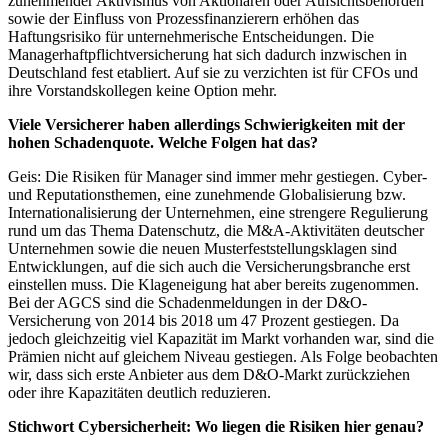
zunehmender Aktivismus von Aktionären oder Aufsichtsbehörden
sowie der Einfluss von Prozessfinanzierern erhöhen das
Haftungsrisiko für unternehmerische Entscheidungen. Die
Managerhaftpflichtversicherung hat sich dadurch inzwischen in
Deutschland fest etabliert. Auf sie zu verzichten ist für CFOs und
ihre Vorstandskollegen keine Option mehr.
Viele Versicherer haben allerdings Schwierigkeiten mit der
hohen Schadenquote. Welche Folgen hat das?
Geis: Die Risiken für Manager sind immer mehr gestiegen. Cyber-
und Reputationsthemen, eine zunehmende Globalisierung bzw.
Internationalisierung der Unternehmen, eine strengere Regulierung
rund um das Thema Datenschutz, die M&A-Aktivitäten deutscher
Unternehmen sowie die neuen Musterfeststellungsklagen sind
Entwicklungen, auf die sich auch die Versicherungsbranche erst
einstellen muss. Die Klageneigung hat aber bereits zugenommen.
Bei der AGCS sind die Schadenmeldungen in der D&O-
Versicherung von 2014 bis 2018 um 47 Prozent gestiegen. Da
jedoch gleichzeitig viel Kapazität im Markt vorhanden war, sind die
Prämien nicht auf gleichem Niveau gestiegen. Als Folge beobachten
wir, dass sich erste Anbieter aus dem D&O-Markt zurückziehen
oder ihre Kapazitäten deutlich reduzieren.
Stichwort Cybersicherheit: Wo liegen die Risiken hier genau?