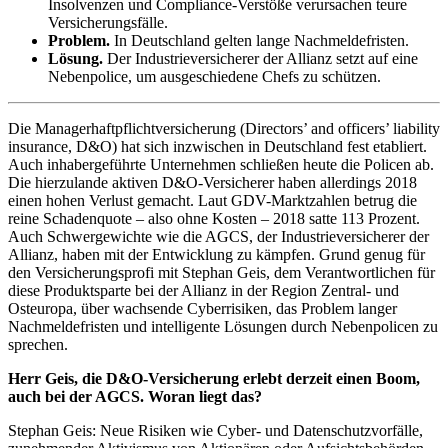
Insolvenzen und Compliance-Verstöße verursachen teure
Versicherungsfälle.
Problem.
In Deutschland gelten lange Nachmeldefristen.
Lösung.
Der Industrieversicherer der Allianz setzt auf eine
Nebenpolice, um ausgeschiedene Chefs zu schützen.
Die Managerhaftpflichtversicherung (Directors’ and officers’ liability
insurance, D&O) hat sich inzwischen in Deutschland fest etabliert.
Auch inhabergeführte Unternehmen schließen heute die Policen ab.
Die hierzulande aktiven D&O-Versicherer haben allerdings 2018
einen hohen Verlust gemacht. Laut GDV-Marktzahlen betrug die
reine Schadenquote – also ohne Kosten – 2018 satte 113 Prozent.
Auch Schwergewichte wie die AGCS, der Industrieversicherer der
Allianz, haben mit der Entwicklung zu kämpfen. Grund genug für
den Versicherungsprofi mit Stephan Geis, dem Verantwortlichen für
diese Produktsparte bei der Allianz in der Region Zentral- und
Osteuropa, über wachsende Cyberrisiken, das Problem langer
Nachmeldefristen und intelligente Lösungen durch Nebenpolicen zu
sprechen.
Herr Geis, die D&O-Versicherung erlebt derzeit einen Boom,
auch bei der AGCS. Woran liegt das?
Stephan Geis: Neue Risiken wie Cyber- und Datenschutzvorfälle,