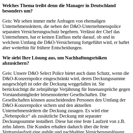
Welches Thema treibt denn die Manager in Deutschland
besonders um?
Geis: Wir sehen immer mehr Anfragen von ehemaligen
Unternehmensleitern, die neben der D&O-Unternehmens­police
separaten Versicherungsschutz begehren. Verlässt der Chef das
Unternehmen, hat er keinen Einfluss mehr darauf, ob und in
welchem Umfang die D&O-Versicherung fortgeführt wird, er haftet
aber weiterhin für frühere Entscheidungen.
Wie sieht Ihre Lösung aus, um Nachhaftungsrisiken
abzusichern?
Geis: Unsere D&O Select Police bietet auch dann Schutz, wenn die
D&O-Konzernpolice eingeschränkt wird, deren Deckungssumme
ausgeschöpft ist oder die Deckung weggefallen ist. Sie
berücksichtigt die zehnjährige Verjährung für Innenansprüche gegen
Vorstandsmitglieder börsennotierter Gesellschaften. Die
Gesellschaften können ausscheidenden Personen den Umfang der
D&O-Konzernpolice sichern und den aktuellen
Unternehmensleitern die Deckung zusagen. Es wird eine
„Nebenpolice“ als zusätzliche Deckung mit separater
Deckungssumme installiert. Diese hat eine feste Laufzeit von z.B.
zehn Jahren. Die Kunden erhalten dadurch über die feste
Vertragslaufzeit eine stabile und nachhaltige Versicherungslösung.