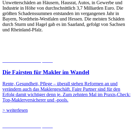
Unwetterschäden an Häusern, Hausrat, Autos, in Gewerbe und
Industrie in Höhe von durchschnittlich 3,7 Milliarden Euro. Die
größten Schadenssummen entstanden im vergangenen Jahr in
Bayern, Nordrhein-Westfalen und Hessen. Die meisten Schäden
durch Sturm und Hagel gab es im Saarland, gefolgt von Sachsen
und Rheinland-Pfalz.
06.08.2026
Studien | Tests
Die Fairsten für Makler im Wandel
Rente, Gesundheit, Pflege – überall stehen Reformen an und
verändern auch das Maklergeschäft. Faire Partner sind für den
Erfolg damit wichtiger denn je. Zum zehnten Mal im Praxis-Check:
Top-Maklerversicherer und -pools.
> weiterlesen
05.08.2026
Studien | Tests