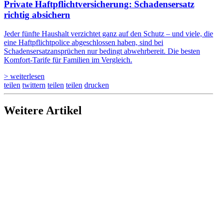
Private Haftpflicht­versicherung: Schadensersatz
richtig absichern
Jeder fünfte Haushalt verzichtet ganz auf den Schutz – und viele, die
eine Haftpflichtpolice abgeschlossen haben, sind bei
Schadensersatzansprüchen nur bedingt abwehrbereit. Die besten
Komfort-Tarife für Familien im Vergleich.
> weiterlesen
teilen
twittern
teilen
teilen
drucken
Weitere Artikel