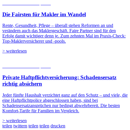
06.08.2026
Studien | Tests
Die Fairsten für Makler im Wandel
Rente, Gesundheit, Pflege – überall stehen Reformen an und
verändern auch das Maklergeschäft. Faire Partner sind für den
Erfolg damit wichtiger denn je. Zum zehnten Mal im Praxis-Check:
Top-Maklerversicherer und -pools.
> weiterlesen
05.08.2026
Studien | Tests
Private Haftpflicht­versicherung: Schadensersatz
richtig absichern
Jeder fünfte Haushalt verzichtet ganz auf den Schutz – und viele, die
eine Haftpflichtpolice abgeschlossen haben, sind bei
Schadensersatzansprüchen nur bedingt abwehrbereit. Die besten
Komfort-Tarife für Familien im Vergleich.
> weiterlesen
teilen
twittern
teilen
teilen
drucken