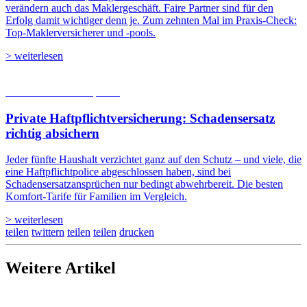
verändern auch das Maklergeschäft. Faire Partner sind für den
Erfolg damit wichtiger denn je. Zum zehnten Mal im Praxis-Check:
Top-Maklerversicherer und -pools.
> weiterlesen
05.08.2026
Studien | Tests
Private Haftpflicht­versicherung: Schadensersatz
richtig absichern
Jeder fünfte Haushalt verzichtet ganz auf den Schutz – und viele, die
eine Haftpflichtpolice abgeschlossen haben, sind bei
Schadensersatzansprüchen nur bedingt abwehrbereit. Die besten
Komfort-Tarife für Familien im Vergleich.
> weiterlesen
teilen
twittern
teilen
teilen
drucken
Weitere Artikel