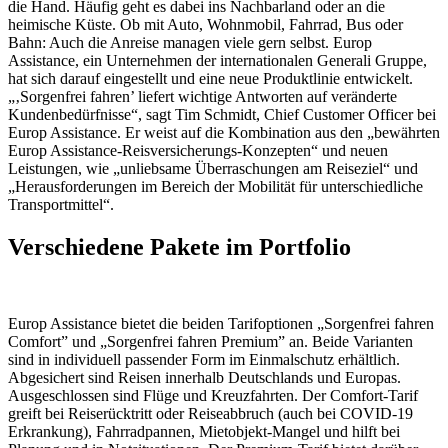
die Hand. Häufig geht es dabei ins Nachbarland oder an die
heimische Küste. Ob mit Auto, Wohnmobil, Fahrrad, Bus oder
Bahn: Auch die Anreise managen viele gern selbst. Europ
Assistance, ein Unternehmen der internationalen Generali Gruppe,
hat sich darauf eingestellt und eine neue Produktlinie entwickelt.
„‚Sorgenfrei fahren’ liefert wichtige Antworten auf veränderte
Kundenbedürfnisse“, sagt Tim Schmidt, Chief Customer Officer bei
Europ Assistance. Er weist auf die Kombination aus den „bewährten
Europ Assistance-Reisversicherungs-Konzepten“ und neuen
Leistungen, wie „unliebsame Überraschungen am Reiseziel“ und
„Herausforderungen im Bereich der Mobilität für unterschiedliche
Transportmittel“.
Verschiedene Pakete im Portfolio
Europ Assistance bietet die beiden Tarifoptionen „Sorgenfrei fahren
Comfort” und „Sorgenfrei fahren Premium” an. Beide Varianten
sind in individuell passender Form im Einmalschutz erhältlich.
Abgesichert sind Reisen innerhalb Deutschlands und Europas.
Ausgeschlossen sind Flüge und Kreuzfahrten. Der Comfort-Tarif
greift bei Reiserücktritt oder Reiseabbruch (auch bei COVID-19
Erkrankung), Fahrradpannen, Mietobjekt-Mangel und hilft bei