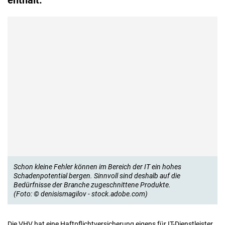
enthält.
Schon kleine Fehler können im Bereich der IT ein hohes
Schadenpotential bergen. Sinnvoll sind deshalb auf die
Bedürfnisse der Branche zugeschnittene Produkte.
(Foto: © denisismagilov - stock.adobe.com)
Die VHV hat eine Haftpflichtversicherung eigens für IT-Dienstleister