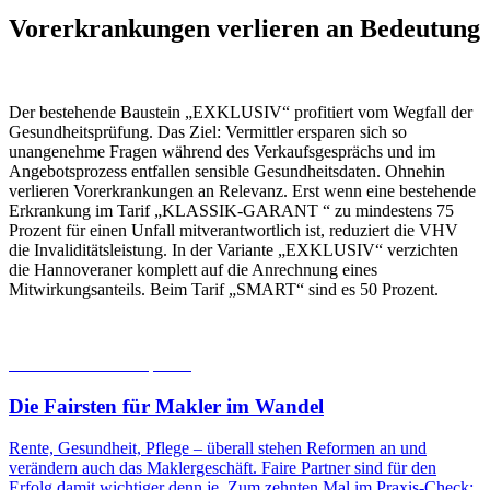
Vorerkrankungen verlieren an Bedeutung
Der bestehende Baustein „EXKLUSIV“ profitiert vom Wegfall der
Gesundheitsprüfung. Das Ziel: Vermittler ersparen sich so
unangenehme Fragen während des Verkaufsgesprächs und im
Angebotsprozess entfallen sensible Gesundheitsdaten. Ohnehin
verlieren Vorerkrankungen an Relevanz. Erst wenn eine bestehende
Erkrankung im Tarif „KLASSIK-GARANT “ zu mindestens 75
Prozent für einen Unfall mitverantwortlich ist, reduziert die VHV
die Invaliditätsleistung. In der Variante „EXKLUSIV“ verzichten
die Hannoveraner komplett auf die Anrechnung eines
Mitwirkungsanteils. Beim Tarif „SMART“ sind es 50 Prozent.
06.08.2026
Studien | Tests
Die Fairsten für Makler im Wandel
Rente, Gesundheit, Pflege – überall stehen Reformen an und
verändern auch das Maklergeschäft. Faire Partner sind für den
Erfolg damit wichtiger denn je. Zum zehnten Mal im Praxis-Check: