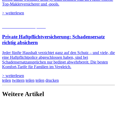
Top-Maklerversicherer und -pools.
> weiterlesen
05.08.2026
Studien | Tests
Private Haftpflicht­versicherung: Schadensersatz
richtig absichern
Jeder fünfte Haushalt verzichtet ganz auf den Schutz – und viele, die
eine Haftpflichtpolice abgeschlossen haben, sind bei
Schadensersatzansprüchen nur bedingt abwehrbereit. Die besten
Komfort-Tarife für Familien im Vergleich.
> weiterlesen
teilen
twittern
teilen
teilen
drucken
Weitere Artikel