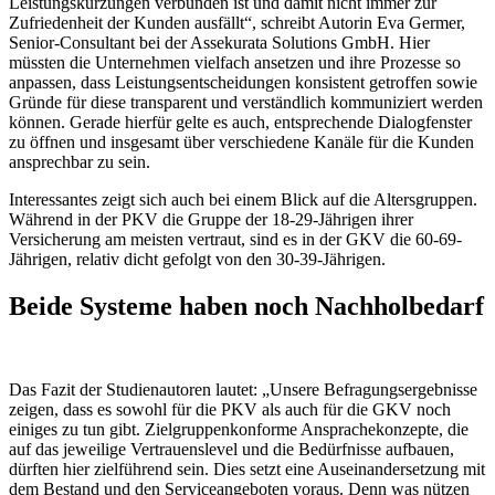
Leistungskürzungen verbunden ist und damit nicht immer zur
Zufriedenheit der Kunden ausfällt“, schreibt Autorin Eva Germer,
Senior-Consultant bei der Assekurata Solutions GmbH. Hier
müssten die Unternehmen vielfach ansetzen und ihre Prozesse so
anpassen, dass Leistungsentscheidungen konsistent getroffen sowie
Gründe für diese transparent und verständlich kommuniziert werden
können. Gerade hierfür gelte es auch, entsprechende Dialogfenster
zu öffnen und insgesamt über verschiedene Kanäle für die Kunden
ansprechbar zu sein.
Interessantes zeigt sich auch bei einem Blick auf die Altersgruppen.
Während in der PKV die Gruppe der 18-29-Jährigen ihrer
Versicherung am meisten vertraut, sind es in der GKV die 60-69-
Jährigen, relativ dicht gefolgt von den 30-39-Jährigen.
Beide Systeme haben noch Nachholbedarf
Das Fazit der Studienautoren lautet: „Unsere Befragungsergebnisse
zeigen, dass es sowohl für die PKV als auch für die GKV noch
einiges zu tun gibt. Zielgruppenkonforme Ansprachekonzepte, die
auf das jeweilige Vertrauenslevel und die Bedürfnisse aufbauen,
dürften hier zielführend sein. Dies setzt eine Auseinandersetzung mit
dem Bestand und den Serviceangeboten voraus. Denn was nützen