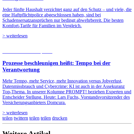
Jeder fünfte Haushalt verzichtet ganz auf den Schutz – und viele, die
eine Haftpflichtpolice abgeschlossen haben, sind bei
Schadensersatzansprüchen nur bedingt abwehrbereit. Die besten
Komfort-Tarife für Familien im Vergleich.
> weiterlesen
05.08.2026
Studien | Tests
Prozesse beschleunigen heißt: Tempo bei der
Verantwortung
Mehr Tempo, mehr Service, mehr Innovation versus Jobverlust,
Datenmissbrauch und Cybercrime: KI ist auch in der Assekuranz
Top-Thema. In unserer Kolumne PROMPT! beziehen Experten und
Entscheider Stellung. Heute: Lars Fuchs, Vorstandsvorsitzender des
Versicherungsanbieters Domcura.
> weiterlesen
teilen
twittern
teilen
teilen
drucken
Weitere Artikel