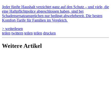
Jeder fünfte Haushalt verzichtet ganz auf den Schutz – und viele, die
eine Haftpflichtpolice abgeschlossen haben, sind bei
Schadensersatzansprüchen nur bedingt abwehrbereit. Die besten
Komfort-Tarife für Familien im Vergleich.
> weiterlesen
teilen
twittern
teilen
teilen
drucken
Weitere Artikel