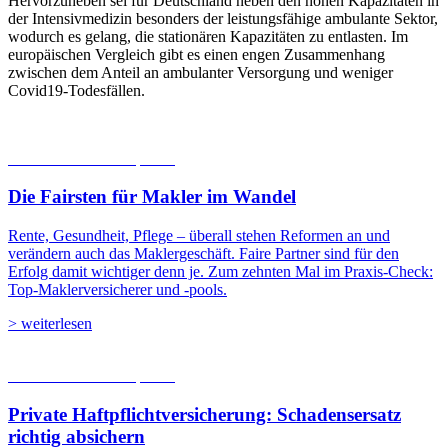
Hervorzuheben sei für Deutschland neben den hohen Kapazitäten in
der Intensivmedizin besonders der leistungsfähige ambulante Sektor,
wodurch es gelang, die stationären Kapazitäten zu entlasten. Im
europäischen Vergleich gibt es einen engen Zusammenhang
zwischen dem Anteil an ambulanter Versorgung und weniger
Covid19-Todesfällen.
06.08.2026
Studien | Tests
Die Fairsten für Makler im Wandel
Rente, Gesundheit, Pflege – überall stehen Reformen an und
verändern auch das Maklergeschäft. Faire Partner sind für den
Erfolg damit wichtiger denn je. Zum zehnten Mal im Praxis-Check:
Top-Maklerversicherer und -pools.
> weiterlesen
05.08.2026
Studien | Tests
Private Haftpflicht­versicherung: Schadensersatz
richtig absichern