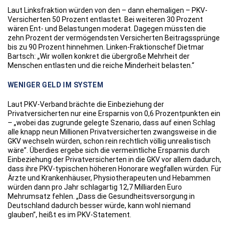
Laut Linksfraktion würden von den – dann ehemaligen – PKV-
Versicherten 50 Prozent entlastet. Bei weiteren 30 Prozent
wären Ent- und Belastungen moderat. Dagegen müssten die
zehn Prozent der vermögendsten Versicherten Beitragssprünge
bis zu 90 Prozent hinnehmen. Linken-Fraktionschef Dietmar
Bartsch: „Wir wollen konkret die übergroße Mehrheit der
Menschen entlasten und die reiche Minderheit belasten.“
WENIGER GELD IM SYSTEM
Laut PKV-Verband brächte die Einbeziehung der
Privatversicherten nur eine Ersparnis von 0,6 Prozentpunkten ein
– „wobei das zugrunde gelegte Szenario, dass auf einen Schlag
alle knapp neun Millionen Privatversicherten zwangsweise in die
GKV wechseln würden, schon rein rechtlich völlig unrealistisch
wäre”. Überdies ergebe sich die vermeintliche Ersparnis durch
Einbeziehung der Privatversicherten in die GKV vor allem dadurch,
dass ihre PKV-typischen höheren Honorare wegfallen würden. Für
Ärzte und Krankenhäuser, Physiotherapeuten und Hebammen
würden dann pro Jahr schlagartig 12,7 Milliarden Euro
Mehrumsatz fehlen. „Dass die Gesundheitsversorgung in
Deutschland dadurch besser würde, kann wohl niemand
glauben”, heißt es im PKV-Statement.