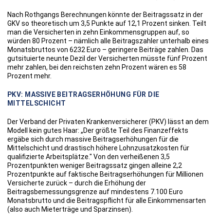
Nach Rothgangs Berechnungen könnte der Beitragssatz in der
GKV so theoretisch um 3,5 Punkte auf 12,1 Prozent sinken. Teilt
man die Versicherten in zehn Einkommensgruppen auf, so
würden 80 Prozent – nämlich alle Beitragszahler unterhalb eines
Monatsbruttos von 6232 Euro – geringere Beiträge zahlen. Das
gutsituierte neunte Dezil der Versicherten müsste fünf Prozent
mehr zahlen, bei den reichsten zehn Prozent wären es 58
Prozent mehr.
PKV: MASSIVE BEITRAGSERHÖHUNG FÜR DIE
MITTELSCHICHT
Der Verband der Privaten Krankenversicherer (PKV) lässt an dem
Modell kein gutes Haar: „Der größte Teil des Finanzeffekts
ergäbe sich durch massive Beitragserhöhungen für die
Mittelschicht und drastisch höhere Lohnzusatzkosten für
qualifizierte Arbeitsplätze." Von den verheißenen 3,5
Prozentpunkten weniger Beitragssatz gingen alleine 2,2
Prozentpunkte auf faktische Beitragserhöhungen für Millionen
Versicherte zurück – durch die Erhöhung der
Beitragsbemessungsgrenze auf mindestens 7.100 Euro
Monatsbrutto und die Beitragspflicht für alle Einkommensarten
(also auch Mieterträge und Sparzinsen).