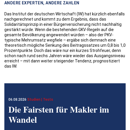
ANDERE EXPERTEN, ANDERE ZAHLEN
Das Institut der deutschen Wirtschaft (IW) hat kürzlich ebenfalls
nachgerechnet und kommt zu dem Ergebnis, dass das
Solidaritätsprinzip in einer Bürgerversicherung nicht nachhaltig
gestärkt würde. Wenn die bestehenden GKV-Regeln auf die
gesamte Bevölkerung angewendet würden – also der PKV-
typische Mehrumsatz wegfiele – ergäbe sich demnach eine
theoretisch mögliche Senkung des Beitragssatzes um 0,8 bis 1,0
Prozentpunkte. Doch das wäre nur ein kurzes Strohfeuer, denn
schon nach rund sechs Jahren wäre wieder das Ausgangsniveau
erreicht – mit dann weiter steigender Tendenz, prognostiziert
das IW.
06.08.2026
Studien | Tests
Die Fairsten für Makler im
Wandel