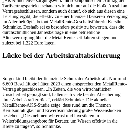
„Als Branchenversorgungswerk mit sozialpolitischem Auftrag der
Tarifvertragsparteien schauen wir nicht nur auf die bloße Anzahl an
Vertragsabschlüssen, sondern auch darauf, ob sich aus diesen eine
Leistung ergibt, die effektiv zu einer finanziell besseren Versorgung
im Alter beiträgt“, betont MetallRente-Geschäftsführerin Kerstin
Schminke. Deshalb sei es besonders positiv zu bewerten, dass die
durchschnittlichen Jahresbeiträge in eine betriebliche
Altersversorgung über die MetallRente seit Jahren stiegen und
zuletzt bei 1.222 Euro lagen.
Lücke bei der Arbeitskraftabsicherung
Sorgenkind bleibt der finanzielle Schutz der Arbeitskraft. Nur rund
6.609 Beschäftigte hätten 2023 einen entsprechenden MetallRente-
Vertrag abgeschlossen. „In Zeiten, die von wirtschaftlicher
Unsicherheit geprägt sind, halten sich viele bei der Absicherung
ihrer Arbeitskraft zurück“, erklärt Schminke. Die aktuelle
MetallRente-AKS-Studie zeige, dass rund um die Themen
Berufsunfähigkeit und Erwerbsminderung große Wissenslücken
bestehen. „Dies nehmen wir ernst und investieren in
Weiterbildungsangebote für Berater, um Wissen effektiv in die
Breite zu tragen“, so Schminke.