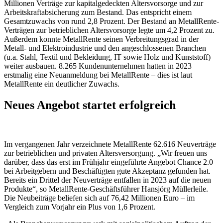
Millionen Verträge zur kapitalgedeckten Altersvorsorge und zur
Arbeitskraftabsicherung zum Bestand. Das entspricht einem
Gesamtzuwachs von rund 2,8 Prozent. Der Bestand an MetallRente-
Verträgen zur betrieblichen Altersvorsorge legte um 4,2 Prozent zu.
Außerdem konnte MetallRente seinen Verbreitungsgrad in der
Metall- und Elektroindustrie und den angeschlossenen Branchen
(u.a. Stahl, Textil und Bekleidung, IT sowie Holz und Kunststoff)
weiter ausbauen. 8.265 Kundenunternehmen hatten in 2023
erstmalig eine Neuanmeldung bei MetallRente – dies ist laut
MetallRente ein deutlicher Zuwachs.
Neues Angebot startet erfolgreich
Im vergangenen Jahr verzeichnete MetallRente 62.616 Neuverträge
zur betrieblichen und privaten Altersversorgung. „Wir freuen uns
darüber, dass das erst im Frühjahr eingeführte Angebot Chance 2.0
bei Arbeitgebern und Beschäftigten gute Akzeptanz gefunden hat.
Bereits ein Drittel der Neuverträge entfallen in 2023 auf die neuen
Produkte“, so MetallRente-Geschäftsführer Hansjörg Müllerleile.
Die Neubeiträge beliefen sich auf 76,42 Millionen Euro – im
Vergleich zum Vorjahr ein Plus von 1,6 Prozent.