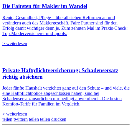
Die Fairsten für Makler im Wandel
Rente, Gesundheit, Pflege – überall stehen Reformen an und
verändern auch das Maklergeschäft. Faire Partner sind für den
Erfolg damit wichtiger denn je. Zum zehnten Mal im Praxis-Check:
Top-Maklerversicherer und -pools.
> weiterlesen
05.08.2026
Studien | Tests
Private Haftpflicht­versicherung: Schadensersatz
richtig absichern
Jeder fünfte Haushalt verzichtet ganz auf den Schutz – und viele, die
eine Haftpflichtpolice abgeschlossen haben, sind bei
Schadensersatzansprüchen nur bedingt abwehrbereit. Die besten
Komfort-Tarife für Familien im Vergleich.
> weiterlesen
teilen
twittern
teilen
teilen
drucken