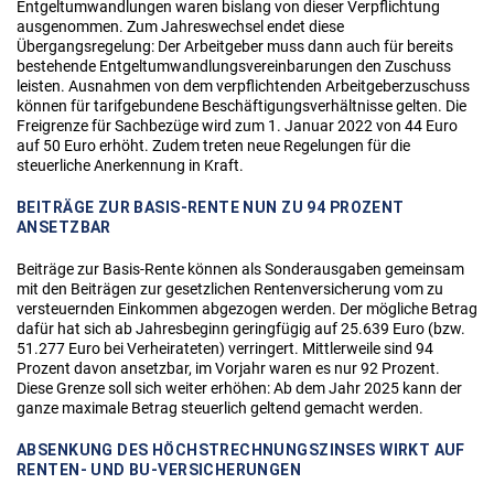
Entgeltumwandlungen waren bislang von dieser Verpflichtung
ausgenommen. Zum Jahreswechsel endet diese
Übergangsregelung: Der Arbeitgeber muss dann auch für bereits
bestehende Entgeltumwandlungsvereinbarungen den Zuschuss
leisten. Ausnahmen von dem verpflichtenden Arbeitgeberzuschuss
können für tarifgebundene Beschäftigungsverhältnisse gelten. Die
Freigrenze für Sachbezüge wird zum 1. Januar 2022 von 44 Euro
auf 50 Euro erhöht. Zudem treten neue Regelungen für die
steuerliche Anerkennung in Kraft.
BEITRÄGE ZUR BASIS-RENTE NUN ZU 94 PROZENT
ANSETZBAR
Beiträge zur Basis-Rente können als Sonderausgaben gemeinsam
mit den Beiträgen zur gesetzlichen Rentenversicherung vom zu
versteuernden Einkommen abgezogen werden. Der mögliche Betrag
dafür hat sich ab Jahresbeginn geringfügig auf 25.639 Euro (bzw.
51.277 Euro bei Verheirateten) verringert. Mittlerweile sind 94
Prozent davon ansetzbar, im Vorjahr waren es nur 92 Prozent.
Diese Grenze soll sich weiter erhöhen: Ab dem Jahr 2025 kann der
ganze maximale Betrag steuerlich geltend gemacht werden.
ABSENKUNG DES HÖCHSTRECHNUNGSZINSES WIRKT AUF
RENTEN- UND BU-VERSICHERUNGEN