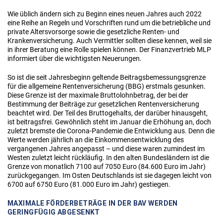
Wie üblich ändern sich zu Beginn eines neuen Jahres auch 2022
eine Reihe an Regeln und Vorschriften rund um die betriebliche und
private Altersvorsorge sowie die gesetzliche Renten- und
Krankenversicherung. Auch Vermittler sollten diese kennen, weil sie
in ihrer Beratung eine Rolle spielen können. Der Finanzvertrieb MLP
informiert über die wichtigsten Neuerungen.
So ist die seit Jahresbeginn geltende Beitragsbemessungsgrenze
für die allgemeine Rentenversicherung (BBG) erstmals gesunken.
Diese Grenze ist der maximale Bruttolohnbetrag, der bei der
Bestimmung der Beiträge zur gesetzlichen Rentenversicherung
beachtet wird. Der Teil des Bruttogehalts, der darüber hinausgeht,
ist beitragsfrei. Gewöhnlich steht im Januar die Erhöhung an, doch
zuletzt bremste die Corona-Pandemie die Entwicklung aus. Denn die
Werte werden jährlich an die Einkommensentwicklung des
vergangenen Jahres angepasst – und diese waren zumindest im
Westen zuletzt leicht rückläufig. In den alten Bundesländern ist die
Grenze von monatlich 7100 auf 7050 Euro (84.600 Euro im Jahr)
zurückgegangen. Im Osten Deutschlands ist sie dagegen leicht von
6700 auf 6750 Euro (81.000 Euro im Jahr) gestiegen.
MAXIMALE FÖRDERBETRÄGE IN DER BAV WERDEN
GERINGFÜGIG ABGESENKT