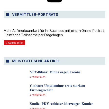
VERMITTLER-PORTRÄTS
Mehr Aufmerksamkeit für Ihr Business mit einem Online-Porträt
– einfache Teilnahme per Fragebogen
> weitere Infos
MEISTGELESENE ARTIKEL
VPV-Bilanz: Minus wegen Corona
> weiterlesen
Gothaer: Umsatzminus trotz starkem
Firmengeschäft
> weiterlesen
Studie: PKV-Anbieter überzeugen Kunden
> weiterlesen