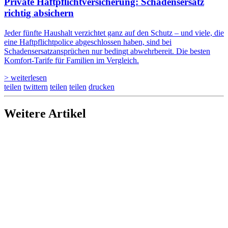
Private Haftpflicht­versicherung: Schadensersatz
richtig absichern
Jeder fünfte Haushalt verzichtet ganz auf den Schutz – und viele, die
eine Haftpflichtpolice abgeschlossen haben, sind bei
Schadensersatzansprüchen nur bedingt abwehrbereit. Die besten
Komfort-Tarife für Familien im Vergleich.
> weiterlesen
teilen
twittern
teilen
teilen
drucken
Weitere Artikel