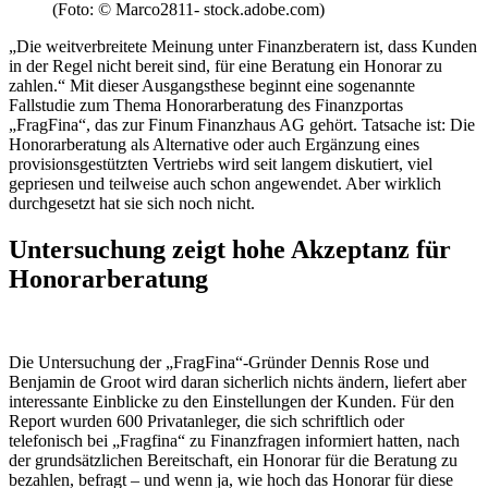
(Foto: © Marco2811- stock.adobe.com)
„Die weitverbreitete Meinung unter Finanzberatern ist, dass Kunden
in der Regel nicht bereit sind, für eine Beratung ein Honorar zu
zahlen.“ Mit dieser Ausgangsthese beginnt eine sogenannte
Fallstudie zum Thema Honorarberatung des Finanzportas
„FragFina“, das zur Finum Finanzhaus AG gehört. Tatsache ist: Die
Honorarberatung als Alternative oder auch Ergänzung eines
provisionsgestützten Vertriebs wird seit langem diskutiert, viel
gepriesen und teilweise auch schon angewendet. Aber wirklich
durchgesetzt hat sie sich noch nicht.
Untersuchung zeigt hohe Akzeptanz für
Honorarberatung
Die Untersuchung der „FragFina“-Gründer Dennis Rose und
Benjamin de Groot wird daran sicherlich nichts ändern, liefert aber
interessante Einblicke zu den Einstellungen der Kunden. Für den
Report wurden 600 Privatanleger, die sich schriftlich oder
telefonisch bei „Fragfina“ zu Finanzfragen informiert hatten, nach
der grundsätzlichen Bereitschaft, ein Honorar für die Beratung zu
bezahlen, befragt – und wenn ja, wie hoch das Honorar für diese