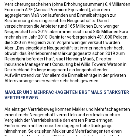
Versicherungsscheinen (ohne Erhöhungssummen) 6,4 Milliarden
Euro nach APE (Annual Premium Equivalent), also dem
aggregierten Maß von laufenden und Einmalbeiträgen zur
Bestimmung des eingereichten Neugeschäfts. Damit
verzeichneten die Anbieter rund 165 Millionen Euro weniger
Neugeschäft als 2019, aber immer noch rund 835 Millionen Euro
mehr als im Jahr 2018. Dahinter verbergen sich 481.000 Policen,
die 2020 im Vergleich zum Vorjahr weniger verkauft wurden.
Aber: „Das eingelöste Neugeschäft ist immer noch sehr hoch,
obwohl das Betriebsrentenstärkungsgesetz schon 2019 zum
Rekordjahr befördert hat”, sagt Henning Maaß, Director
Insurance Management Consulting bei Willis Towers Watson in
Deutschland. Es liege insgesamt ein langanhaltender
Aufwärtstrend vor. Vor allem die Einmalbeiträge in der privaten
Altersvorsorge seien wieder sehr hoch gewesen.
MAKLER UND MEHRFACHAGENTEN ERSTMALS STÄRKSTER
VERTRIEBSWEG
Als einziger Vertriebsweg konnten Makler und Mehrfachagenten
erneut mehr Neugeschäft vermitteln und erstmals auch im
Vergleich der Vertriebskanäle den ersten Platz erringen.
Einfirmenvermittler mussten dagegen hohe Rückgänge
hinnehmen. So erzielten Makler und Mehrfachagenten einen