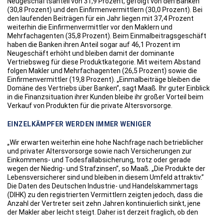
Neugeschäftsanteil von 31,9 Prozent, gefolgt von den Banken
(30,8 Prozent) und den Einfirmenvermittlern (30,0 Prozent). Bei
den laufenden Beiträgen für ein Jahr liegen mit 37,4 Prozent
weiterhin die Einfirmenvermittler vor den Maklern und
Mehrfachagenten (35,8 Prozent). Beim Einmalbeitragsgeschäft
haben die Banken ihren Anteil sogar auf 46,1 Prozent im
Neugeschäft erhöht und bleiben damit der dominante
Vertriebsweg für diese Produktkategorie. Mit weitem Abstand
folgen Makler und Mehrfachagenten (26,5 Prozent) sowie die
Einfirmenvermittler (19,8 Prozent). „Einmalbeiträge bleiben die
Domäne des Vertriebs über Banken”, sagt Maaß. Ihr guter Einblick
in die Finanzsituation ihrer Kunden bleibe ihr großer Vorteil beim
Verkauf von Produkten für die private Altersvorsorge.
EINZELKÄMPFER WERDEN IMMER WENIGER
„Wir erwarten weiterhin eine hohe Nachfrage nach betrieblicher
und privater Altersvorsorge sowie nach Versicherungen zur
Einkommens- und Todesfallabsicherung, trotz oder gerade
wegen der Niedrig- und Strafzinsen”, so Maaß. „Die Produkte der
Lebensversicherer sind und bleiben in diesem Umfeld attraktiv.”
Die Daten des Deutschen Industrie- und Handelskammertags
(DIHK) zu den registrierten Vermittlern zeigten jedoch, dass die
Anzahl der Vertreter seit zehn Jahren kontinuierlich sinkt, jene
der Makler aber leicht steigt. Daher ist derzeit fraglich, ob den