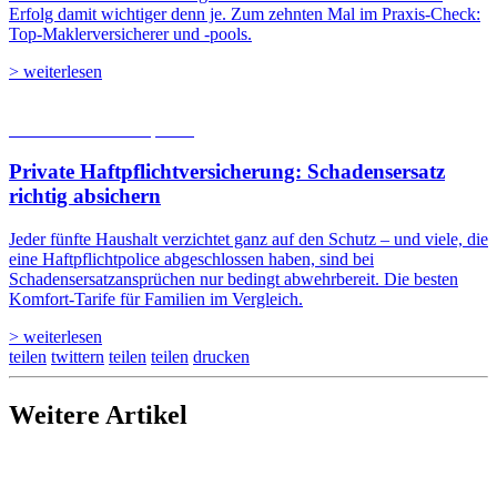
Erfolg damit wichtiger denn je. Zum zehnten Mal im Praxis-Check:
Top-Maklerversicherer und -pools.
> weiterlesen
05.08.2026
Studien | Tests
Private Haftpflicht­versicherung: Schadensersatz
richtig absichern
Jeder fünfte Haushalt verzichtet ganz auf den Schutz – und viele, die
eine Haftpflichtpolice abgeschlossen haben, sind bei
Schadensersatzansprüchen nur bedingt abwehrbereit. Die besten
Komfort-Tarife für Familien im Vergleich.
> weiterlesen
teilen
twittern
teilen
teilen
drucken
Weitere Artikel