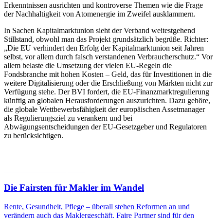
Erkenntnissen ausrichten und kontroverse Themen wie die Frage
der Nachhaltigkeit von Atomenergie im Zweifel ausklammern.
In Sachen Kapitalmarktunion sieht der Verband weitestgehend
Stillstand, obwohl man das Projekt grundsätzlich begrüße. Richter:
„Die EU verhindert den Erfolg der Kapitalmarktunion seit Jahren
selbst, vor allem durch falsch verstandenen Verbraucherschutz.“ Vor
allem belaste die Umsetzung der vielen EU-Regeln die
Fondsbranche mit hohen Kosten – Geld, das für Investitionen in die
weitere Digitalisierung oder die Erschließung von Märkten nicht zur
Verfügung stehe. Der BVI fordert, die EU-Finanzmarktregulierung
künftig an globalen Herausforderungen auszurichten. Dazu gehöre,
die globale Wettbewerbsfähigkeit der europäischen Assetmanager
als Regulierungsziel zu verankern und bei
Abwägungsentscheidungen der EU-Gesetzgeber und Regulatoren
zu berücksichtigen.
06.08.2026
Studien | Tests
Die Fairsten für Makler im Wandel
Rente, Gesundheit, Pflege – überall stehen Reformen an und
verändern auch das Maklergeschäft. Faire Partner sind für den