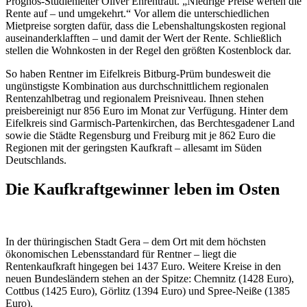
Prognos-Studienleiter Oliver Ehrentraut. „Niedrige Preise werten die
Rente auf – und umgekehrt.“ Vor allem die unterschiedlichen
Mietpreise sorgten dafür, dass die Lebenshaltungskosten regional
auseinanderklafften – und damit der Wert der Rente. Schließlich
stellen die Wohnkosten in der Regel den größten Kostenblock dar.
So haben Rentner im Eifelkreis Bitburg-Prüm bundesweit die
ungünstigste Kombination aus durchschnittlichem regionalen
Rentenzahlbetrag und regionalem Preisniveau. Ihnen stehen
preisbereinigt nur 856 Euro im Monat zur Verfügung. Hinter dem
Eifelkreis sind Garmisch-Partenkirchen, das Berchtesgadener Land
sowie die Städte Regensburg und Freiburg mit je 862 Euro die
Regionen mit der geringsten Kaufkraft – allesamt im Süden
Deutschlands.
Die Kaufkraftgewinner leben im Osten
In der thüringischen Stadt Gera – dem Ort mit dem höchsten
ökonomischen Lebensstandard für Rentner – liegt die
Rentenkaufkraft hingegen bei 1437 Euro. Weitere Kreise in den
neuen Bundesländern stehen an der Spitze: Chemnitz (1428 Euro),
Cottbus (1425 Euro), Görlitz (1394 Euro) und Spree-Neiße (1385
Euro).