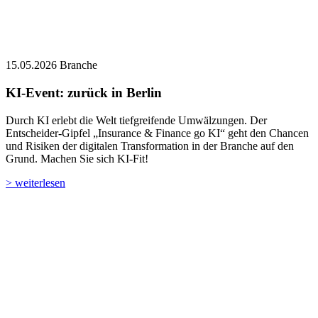
KI-Event: zurück in Berlin
Durch KI erlebt die Welt tiefgreifende Umwälzungen. Der
Entscheider-Gipfel „Insurance & Finance go KI“ geht den Chancen
und Risiken der digitalen Transformation in der Branche auf den
Grund. Machen Sie sich KI-Fit!
> weiterlesen
25.03.2026
Branche
Koalition macht Ernst: Jetzt kommt das private
Altersvorsorgedepot