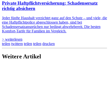
Private Haftpflicht­versicherung: Schadensersatz
richtig absichern
Jeder fünfte Haushalt verzichtet ganz auf den Schutz – und viele, die
eine Haftpflichtpolice abgeschlossen haben, sind bei
Schadensersatzansprüchen nur bedingt abwehrbereit. Die besten
Komfort-Tarife für Familien im Vergleich.
> weiterlesen
teilen
twittern
teilen
teilen
drucken
Weitere Artikel
15.05.2026
Branche