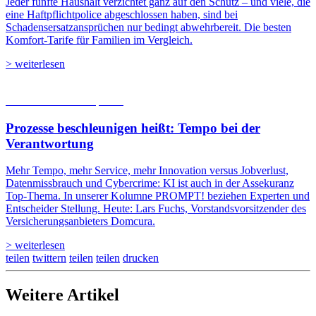
Jeder fünfte Haushalt verzichtet ganz auf den Schutz – und viele, die
eine Haftpflichtpolice abgeschlossen haben, sind bei
Schadensersatzansprüchen nur bedingt abwehrbereit. Die besten
Komfort-Tarife für Familien im Vergleich.
> weiterlesen
05.08.2026
Studien | Tests
Prozesse beschleunigen heißt: Tempo bei der
Verantwortung
Mehr Tempo, mehr Service, mehr Innovation versus Jobverlust,
Datenmissbrauch und Cybercrime: KI ist auch in der Assekuranz
Top-Thema. In unserer Kolumne PROMPT! beziehen Experten und
Entscheider Stellung. Heute: Lars Fuchs, Vorstandsvorsitzender des
Versicherungsanbieters Domcura.
> weiterlesen
teilen
twittern
teilen
teilen
drucken
Weitere Artikel