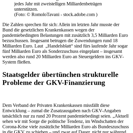
jedes Jahr mit zweistelligen Milliardenbeträgen
unterstützen.
(Foto: © RomoloTavani - stock.adobe.com )
Die Zahlen sprechen für sich: Allein im letzten Jahr musste der
Bund die gesetzlichen Krankenkassen wegen der
pandemiebedingten Belastungen mit zusätzlich 3,5 Milliarden Euro
bezuschussen. Insgesamt betrugen die Zuwendungen rund 18
Milliarden Euro. Laut „Handelsblatt“ sind fürs laufende Jahr sogar
fünf Milliarden Euro als Sonderzuschuss eingeplant – insgesamt
werden also rund 20 Milliarden Euro an Steuergeldern ins GKV-
System fließen.
Staatsgelder übertünchen strukturelle
Probleme der GKV-Finanzierung
Dem Verband der Privaten Krankenkassen missfällt diese
Entwicklung – zumal die Zusatzausgaben nach GKV-Angaben
tatsächlich nur zu rund 20 Prozent pandemiebedingt seien. „Aktuell
sehen wir mit Sorge die politische Tendenz, im Windschatten der
Corona-Krise viele zusätzliche Milliarden Euro als Bundeszuschuss
in die GKV zu schieben – und zwar auf Dauer, nicht nur während