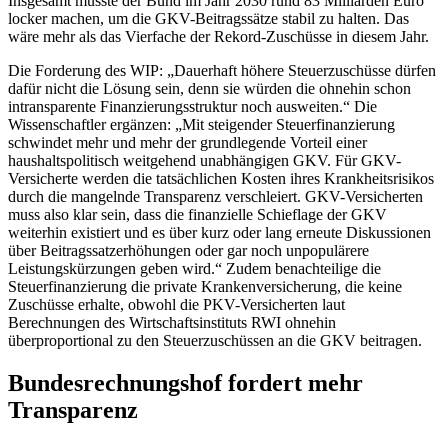
Insgesamt müsste der Bund im Jahr 2030 rund 83 Milliarden Euro
locker machen, um die GKV-Beitragssätze stabil zu halten. Das
wäre mehr als das Vierfache der Rekord-Zuschüsse in diesem Jahr.
Die Forderung des WIP: „Dauerhaft höhere Steuerzuschüsse dürfen
dafür nicht die Lösung sein, denn sie würden die ohnehin schon
intransparente Finanzierungsstruktur noch ausweiten.“ Die
Wissenschaftler ergänzen: „Mit steigender Steuerfinanzierung
schwindet mehr und mehr der grundlegende Vorteil einer
haushaltspolitisch weitgehend unabhängigen GKV. Für GKV-
Versicherte werden die tatsächlichen Kosten ihres Krankheitsrisikos
durch die mangelnde Transparenz verschleiert. GKV-Versicherten
muss also klar sein, dass die finanzielle Schieflage der GKV
weiterhin existiert und es über kurz oder lang erneute Diskussionen
über Beitragssatzerhöhungen oder gar noch unpopulärere
Leistungskürzungen geben wird.“ Zudem benachteilige die
Steuerfinanzierung die private Krankenversicherung, die keine
Zuschüsse erhalte, obwohl die PKV-Versicherten laut
Berechnungen des Wirtschaftsinstituts RWI ohnehin
überproportional zu den Steuerzuschüssen an die GKV beitragen.
Bundesrechnungshof fordert mehr
Transparenz