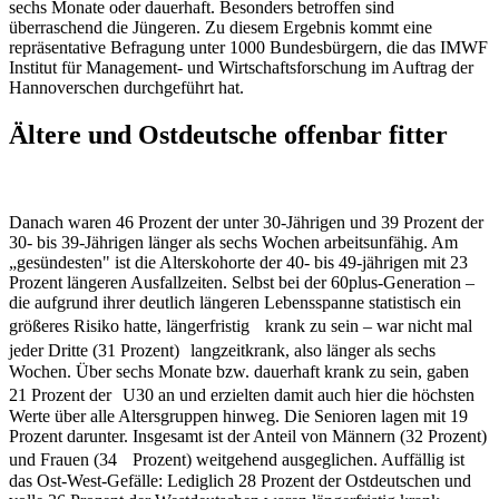
sechs Monate oder dauerhaft. Besonders betroffen sind
überraschend die Jüngeren. Zu diesem Ergebnis kommt eine
repräsentative Befragung unter 1000 Bundesbürgern, die das IMWF
Institut für Management- und Wirtschaftsforschung im Auftrag der
Hannoverschen durchgeführt hat.
Ältere und Ostdeutsche offenbar fitter
Danach waren 46 Prozent der unter 30-Jährigen und 39 Prozent der
30- bis 39-Jährigen länger als sechs Wochen arbeitsunfähig. Am
„gesündesten" ist die Alterskohorte der 40- bis 49-jährigen mit 23
Prozent längeren Ausfallzeiten. Selbst bei der 60plus-Generation –
die aufgrund ihrer deutlich längeren Lebensspanne statistisch ein
größeres Risiko hatte, längerfristig krank zu sein – war nicht mal
jeder Dritte (31 Prozent) langzeitkrank, also länger als sechs
Wochen. Über sechs Monate bzw. dauerhaft krank zu sein, gaben
21 Prozent der U30 an und erzielten damit auch hier die höchsten
Werte über alle Altersgruppen hinweg. Die Senioren lagen mit 19
Prozent darunter. Insgesamt ist der Anteil von Männern (32 Prozent)
und Frauen (34 Prozent) weitgehend ausgeglichen. Auffällig ist
das Ost-West-Gefälle: Lediglich 28 Prozent der Ostdeutschen und