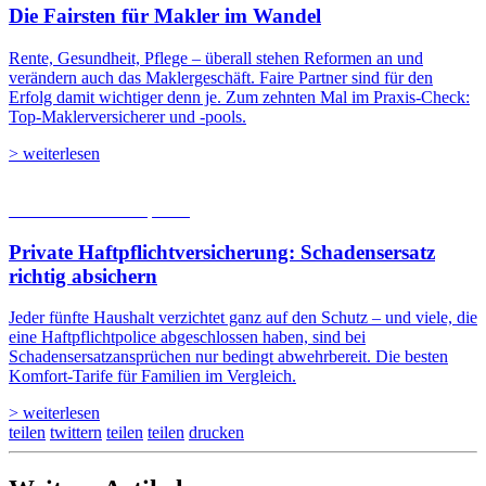
Die Fairsten für Makler im Wandel
Rente, Gesundheit, Pflege – überall stehen Reformen an und
verändern auch das Maklergeschäft. Faire Partner sind für den
Erfolg damit wichtiger denn je. Zum zehnten Mal im Praxis-Check:
Top-Maklerversicherer und -pools.
> weiterlesen
05.08.2026
Studien | Tests
Private Haftpflicht­versicherung: Schadensersatz
richtig absichern
Jeder fünfte Haushalt verzichtet ganz auf den Schutz – und viele, die
eine Haftpflichtpolice abgeschlossen haben, sind bei
Schadensersatzansprüchen nur bedingt abwehrbereit. Die besten
Komfort-Tarife für Familien im Vergleich.
> weiterlesen
teilen
twittern
teilen
teilen
drucken