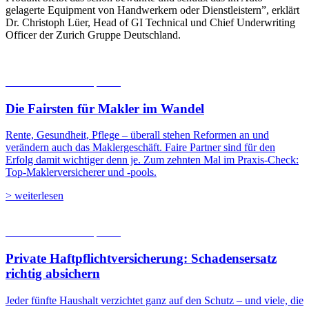
gelagerte Equipment von Handwerkern oder Dienstleistern”, erklärt
Dr. Christoph Lüer, Head of GI Technical und Chief Underwriting
Officer der Zurich Gruppe Deutschland.
06.08.2026
Studien | Tests
Die Fairsten für Makler im Wandel
Rente, Gesundheit, Pflege – überall stehen Reformen an und
verändern auch das Maklergeschäft. Faire Partner sind für den
Erfolg damit wichtiger denn je. Zum zehnten Mal im Praxis-Check:
Top-Maklerversicherer und -pools.
> weiterlesen
05.08.2026
Studien | Tests
Private Haftpflicht­versicherung: Schadensersatz
richtig absichern
Jeder fünfte Haushalt verzichtet ganz auf den Schutz – und viele, die