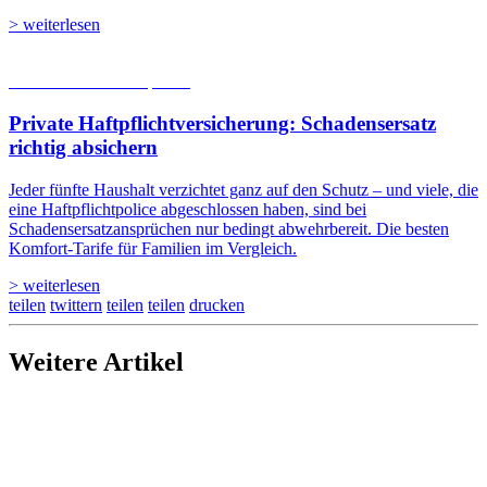
> weiterlesen
05.08.2026
Studien | Tests
Private Haftpflicht­versicherung: Schadensersatz
richtig absichern
Jeder fünfte Haushalt verzichtet ganz auf den Schutz – und viele, die
eine Haftpflichtpolice abgeschlossen haben, sind bei
Schadensersatzansprüchen nur bedingt abwehrbereit. Die besten
Komfort-Tarife für Familien im Vergleich.
> weiterlesen
teilen
twittern
teilen
teilen
drucken
Weitere Artikel