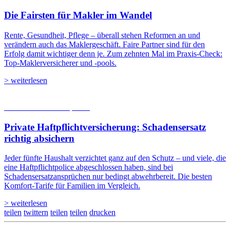
Die Fairsten für Makler im Wandel
Rente, Gesundheit, Pflege – überall stehen Reformen an und
verändern auch das Maklergeschäft. Faire Partner sind für den
Erfolg damit wichtiger denn je. Zum zehnten Mal im Praxis-Check:
Top-Maklerversicherer und -pools.
> weiterlesen
05.08.2026
Studien | Tests
Private Haftpflicht­versicherung: Schadensersatz
richtig absichern
Jeder fünfte Haushalt verzichtet ganz auf den Schutz – und viele, die
eine Haftpflichtpolice abgeschlossen haben, sind bei
Schadensersatzansprüchen nur bedingt abwehrbereit. Die besten
Komfort-Tarife für Familien im Vergleich.
> weiterlesen
teilen
twittern
teilen
teilen
drucken