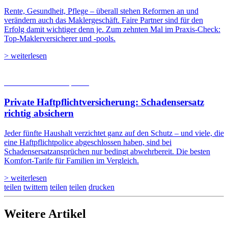
Rente, Gesundheit, Pflege – überall stehen Reformen an und
verändern auch das Maklergeschäft. Faire Partner sind für den
Erfolg damit wichtiger denn je. Zum zehnten Mal im Praxis-Check:
Top-Maklerversicherer und -pools.
> weiterlesen
05.08.2026
Studien | Tests
Private Haftpflicht­versicherung: Schadensersatz
richtig absichern
Jeder fünfte Haushalt verzichtet ganz auf den Schutz – und viele, die
eine Haftpflichtpolice abgeschlossen haben, sind bei
Schadensersatzansprüchen nur bedingt abwehrbereit. Die besten
Komfort-Tarife für Familien im Vergleich.
> weiterlesen
teilen
twittern
teilen
teilen
drucken
Weitere Artikel