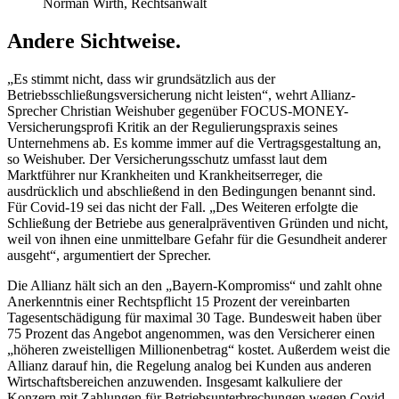
Norman Wirth, Rechtsanwalt
Andere Sichtweise.
„Es stimmt nicht, dass wir grundsätzlich aus der
Betriebsschließungsversicherung nicht leisten“, wehrt Allianz-
Sprecher Christian Weishuber gegenüber FOCUS-MONEY-
Versicherungsprofi Kritik an der Regulierungspraxis seines
Unternehmens ab. Es komme immer auf die Vertragsgestaltung an,
so Weishuber. Der Versicherungsschutz umfasst laut dem
Marktführer nur Krankheiten und Krankheitserreger, die
ausdrücklich und abschließend in den Bedingungen benannt sind.
Für Covid-19 sei das nicht der Fall. „Des Weiteren erfolgte die
Schließung der Betriebe aus generalpräventiven Gründen und nicht,
weil von ihnen eine unmittelbare Gefahr für die Gesundheit anderer
ausgeht“, argumentiert der Sprecher.
Die Allianz hält sich an den „Bayern-Kompromiss“ und zahlt ohne
Anerkenntnis einer Rechtspflicht 15 Prozent der vereinbarten
Tagesentschädigung für maximal 30 Tage. Bundesweit haben über
75 Prozent das Angebot angenommen, was den Versicherer einen
„höheren zweistelligen Millionenbetrag“ kostet. Außerdem weist die
Allianz darauf hin, die Regelung analog bei Kunden aus anderen
Wirtschaftsbereichen anzuwenden. Insgesamt kalkuliere der
Konzern mit Zahlungen für Betriebsunterbrechungen wegen Covid-