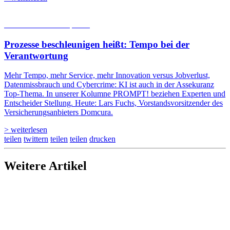
05.08.2026
Studien | Tests
Prozesse beschleunigen heißt: Tempo bei der
Verantwortung
Mehr Tempo, mehr Service, mehr Innovation versus Jobverlust,
Datenmissbrauch und Cybercrime: KI ist auch in der Assekuranz
Top-Thema. In unserer Kolumne PROMPT! beziehen Experten und
Entscheider Stellung. Heute: Lars Fuchs, Vorstandsvorsitzender des
Versicherungsanbieters Domcura.
> weiterlesen
teilen
twittern
teilen
teilen
drucken
Weitere Artikel