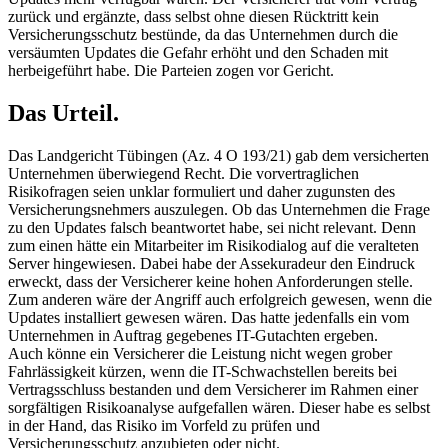
zurück und ergänzte, dass selbst ohne diesen Rücktritt kein
Versicherungsschutz bestünde, da das Unternehmen durch die
versäumten Updates die Gefahr erhöht und den Schaden mit
herbeigeführt habe. Die Parteien zogen vor Gericht.
Das Urteil.
Das Landgericht Tübingen (Az. 4 O 193/21) gab dem versicherten
Unternehmen überwiegend Recht. Die vorvertraglichen
Risikofragen seien unklar formuliert und daher zugunsten des
Versicherungsnehmers auszulegen. Ob das Unternehmen die Frage
zu den Updates falsch beantwortet habe, sei nicht relevant. Denn
zum einen hätte ein Mitarbeiter im Risikodialog auf die veralteten
Server hingewiesen. Dabei habe der Assekuradeur den Eindruck
erweckt, dass der Versicherer keine hohen Anforderungen stelle.
Zum anderen wäre der Angriff auch erfolgreich gewesen, wenn die
Updates installiert gewesen wären. Das hatte jedenfalls ein vom
Unternehmen in Auftrag gegebenes IT-Gutachten ergeben.
Auch könne ein Versicherer die Leistung nicht wegen grober
Fahrlässigkeit kürzen, wenn die IT-Schwachstellen bereits bei
Vertragsschluss bestanden und dem Versicherer im Rahmen einer
sorgfältigen Risikoanalyse aufgefallen wären. Dieser habe es selbst
in der Hand, das Risiko im Vorfeld zu prüfen und
Versicherungsschutz anzubieten oder nicht.