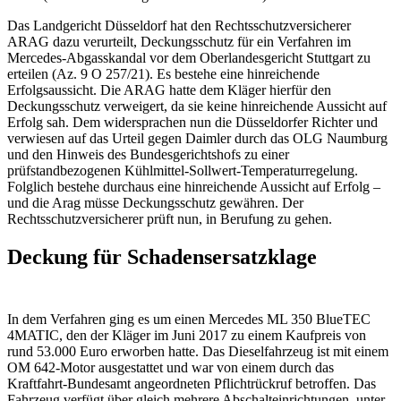
Das Landgericht Düsseldorf hat den Rechtsschutzversicherer
ARAG dazu verurteilt, Deckungsschutz für ein Verfahren im
Mercedes-Abgasskandal vor dem Oberlandesgericht Stuttgart zu
erteilen (Az. 9 O 257/21). Es bestehe eine hinreichende
Erfolgsaussicht. Die ARAG hatte dem Kläger hierfür den
Deckungsschutz verweigert, da sie keine hinreichende Aussicht auf
Erfolg sah. Dem widersprachen nun die Düsseldorfer Richter und
verwiesen auf das Urteil gegen Daimler durch das OLG Naumburg
und den Hinweis des Bundesgerichtshofs zu einer
prüfstandbezogenen Kühlmittel-Sollwert-Temperaturregelung.
Folglich bestehe durchaus eine hinreichende Aussicht auf Erfolg –
und die Arag müsse Deckungsschutz gewähren. Der
Rechtsschutzversicherer prüft nun, in Berufung zu gehen.
Deckung für Schadensersatzklage
In dem Verfahren ging es um einen Mercedes ML 350 BlueTEC
4MATIC, den der Kläger im Juni 2017 zu einem Kaufpreis von
rund 53.000 Euro erworben hatte. Das Dieselfahrzeug ist mit einem
OM 642-Motor ausgestattet und war von einem durch das
Kraftfahrt-Bundesamt angeordneten Pflichtrückruf betroffen. Das
Fahrzeug verfügt über gleich mehrere Abschalteinrichtungen, unter