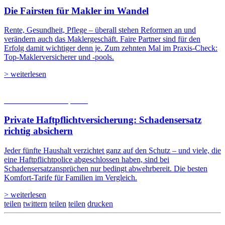
Die Fairsten für Makler im Wandel
Rente, Gesundheit, Pflege – überall stehen Reformen an und
verändern auch das Maklergeschäft. Faire Partner sind für den
Erfolg damit wichtiger denn je. Zum zehnten Mal im Praxis-Check:
Top-Maklerversicherer und -pools.
> weiterlesen
05.08.2026
Studien | Tests
Private Haftpflicht­versicherung: Schadensersatz
richtig absichern
Jeder fünfte Haushalt verzichtet ganz auf den Schutz – und viele, die
eine Haftpflichtpolice abgeschlossen haben, sind bei
Schadensersatzansprüchen nur bedingt abwehrbereit. Die besten
Komfort-Tarife für Familien im Vergleich.
> weiterlesen
teilen
twittern
teilen
teilen
drucken