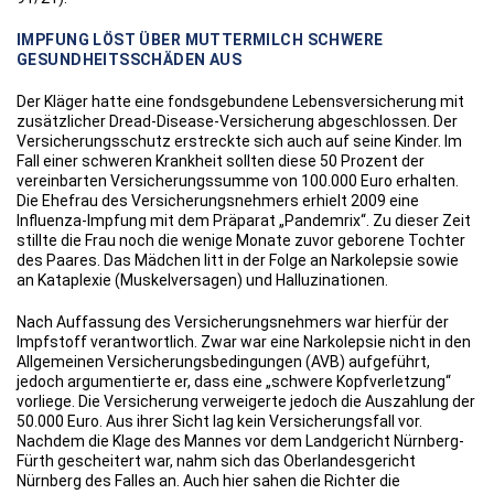
IMPFUNG LÖST ÜBER MUTTERMILCH SCHWERE
GESUNDHEITSSCHÄDEN AUS
Der Kläger hatte eine fondsgebundene Lebensversicherung mit
zusätzlicher Dread-Disease-Versicherung abgeschlossen. Der
Versicherungsschutz erstreckte sich auch auf seine Kinder. Im
Fall einer schweren Krankheit sollten diese 50 Prozent der
vereinbarten Versicherungssumme von 100.000 Euro erhalten.
Die Ehefrau des Versicherungsnehmers erhielt 2009 eine
Influenza-Impfung mit dem Präparat „Pandemrix“. Zu dieser Zeit
stillte die Frau noch die wenige Monate zuvor geborene Tochter
des Paares. Das Mädchen litt in der Folge an Narkolepsie sowie
an Kataplexie (Muskelversagen) und Halluzinationen.
Nach Auffassung des Versicherungsnehmers war hierfür der
Impfstoff verantwortlich. Zwar war eine Narkolepsie nicht in den
Allgemeinen Versicherungsbedingungen (AVB) aufgeführt,
jedoch argumentierte er, dass eine „schwere Kopfverletzung“
vorliege. Die Versicherung verweigerte jedoch die Auszahlung der
50.000 Euro. Aus ihrer Sicht lag kein Versicherungsfall vor.
Nachdem die Klage des Mannes vor dem Landgericht Nürnberg-
Fürth gescheitert war, nahm sich das Oberlandesgericht
Nürnberg des Falles an. Auch hier sahen die Richter die