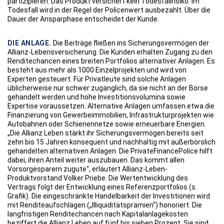
partizipieren. Das Produkt versichert kein Todesfallrisiko. Im
Todesfall wird in der Regel der Policenwert ausbezahlt. Über die
Dauer der Ansparphase entscheidet der Kunde.
DIE ANLAGE.
Die Beiträge fließen ins Sicherungsvermögen der
Allianz-Lebensversicherung. Die Kunden erhalten Zugang zu den
Renditechancen eines breiten Portfolios alternativer Anlagen. Es
besteht aus mehr als 1000 Einzelprojekten und wird von
Experten gesteuert. Für Privatleute sind solche Anlagen
üblicherweise nur schwer zugänglich, da sie nicht an der Börse
gehandelt werden und hohe Investitionsvolumina sowie
Expertise voraussetzen. Alternative Anlagen umfassen etwa die
Finanzierung von Gewerbeimmobilien, Infrastrukturprojekten wie
Autobahnen oder Schienennetze sowie erneuerbare Energien.
„Die Allianz Leben stärkt ihr Sicherungsvermögen bereits seit
zehn bis 15 Jahren konsequent und nachhaltig mit außerbörslich
gehandelten alternativen Anlagen. Die PrivateFinancePolice hilft
dabei, ihren Anteil weiter auszubauen. Das kommt allen
Vorsorgesparern zugute“, erläutert Allianz-Leben-
Produktvorstand Volker Priebe. Die Wertentwicklung des
Vertrags folgt der Entwicklung eines Referenzportfolios (s.
Grafik). Die eingeschränkte Handelbarkeit der Investitionen wird
mit Renditeaufschlägen („Illiquiditätsprämien“) honoriert. Die
langfristigen Renditechancen nach Kapitalanlagekosten
beziffert die Allianz Leben auf fünf bis sieben Prozent. Sie sind