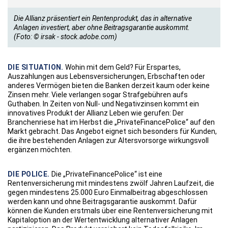
Die Allianz präsentiert ein Rentenprodukt, das in alternative
Anlagen investiert, aber ohne Beitragsgarantie auskommt.
(Foto: © irsak - stock.adobe.com)
DIE SITUATION.
Wohin mit dem Geld? Für Erspartes,
Auszahlungen aus Lebensversicherungen, Erbschaften oder
anderes Vermögen bieten die Banken derzeit kaum oder keine
Zinsen mehr. Viele verlangen sogar Strafgebühren aufs
Guthaben. In Zeiten von Null- und Negativzinsen kommt ein
innovatives Produkt der Allianz Leben wie gerufen: Der
Branchenriese hat im Herbst die „PrivateFinancePolice“ auf den
Markt gebracht. Das Angebot eignet sich besonders für Kunden,
die ihre bestehenden Anlagen zur Altersvorsorge wirkungsvoll
ergänzen möchten.
DIE POLICE.
Die „PrivateFinancePolice“ ist eine
Rentenversicherung mit mindestens zwölf Jahren Laufzeit, die
gegen mindestens 25.000 Euro Einmalbeitrag abgeschlossen
werden kann und ohne Beitragsgarantie auskommt. Dafür
können die Kunden erstmals über eine Rentenversicherung mit
Kapitaloption an der Wertentwicklung alternativer Anlagen