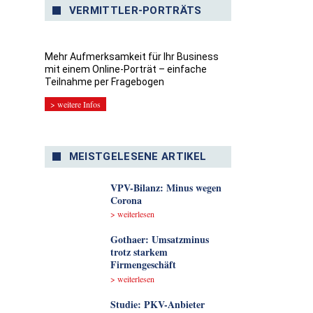
VERMITTLER-PORTRÄTS
Mehr Aufmerksamkeit für Ihr Business
mit einem Online-Porträt – einfache
Teilnahme per Fragebogen
> weitere Infos
MEISTGELESENE ARTIKEL
VPV-Bilanz: Minus wegen
Corona
> weiterlesen
Gothaer: Umsatzminus
trotz starkem
Firmengeschäft
> weiterlesen
Studie: PKV-Anbieter