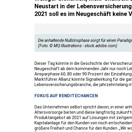
Neustart in der Lebensversicherun
2021 soll es im Neugeschäft keine V
Die anhaltende Nullzinsphase sorgt für einen Paradig
(Foto: © MQ-Illustrations - stock.adobe.com)
Dieser Tag könnte in die Geschichte der Versicher
Neugeschäft ab dem kommenden Jahr nur noch Leb
Ansparphase 60, 80 oder 90 Prozent der Einzahlunge
Marktführer Allianz könnte Signalwirkung für die g
Lebensversicherungsbranche, die jahrzehntelang mi
FOKUS AUF RENDITECHANCEN
Das Unternehmen selbst spricht davon, in einer anh
Altersvorsorge bieten und diese langfristig zukunft
Produktangebot ab 2021 auf Lösungen mit zeitgemäß
Kapitalanlage für den Kunden von noch entscheiden
größere Freiheit und Chance für den Kunden. „Wir wol