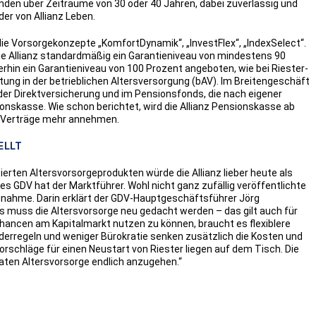
den über Zeiträume von 30 oder 40 Jahren, dabei zuverlässig und
er von Allianz Leben.
die Vorsorgekonzepte „KomfortDynamik“, „InvestFlex“, „IndexSelect“.
die Allianz standardmäßig ein Garantieniveau von mindestens 90
terhin ein Garantieniveau von 100 Prozent angeboten, wie bei Riester-
ung in der betrieblichen Altersversorgung (bAV). Im Breitengeschäft
 der Direktversicherung und im Pensionsfonds, die nach eigener
sionskasse. Wie schon berichtet, wird die Allianz Pensionskasse ab
n Verträge mehr annehmen.
ELLT
erten Altersvorsorgeprodukten würde die Allianz lieber heute als
 GDV hat der Marktführer. Wohl nicht ganz zufällig veröffentlichte
nahme. Darin erklärt der GDV-Hauptgeschäftsführer Jörg
s muss die Altersvorsorge neu gedacht werden – das gilt auch für
Chancen am Kapitalmarkt nutzen zu können, braucht es flexiblere
derregeln und weniger Bürokratie senken zusätzlich die Kosten und
Vorschläge für einen Neustart von Riester liegen auf dem Tisch. Die
vaten Altersvorsorge endlich anzugehen.“