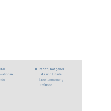
ital
Recht | Ratgeber
ovationen
Fälle und Urteile
nds
Expertenmeinung
Profitipps