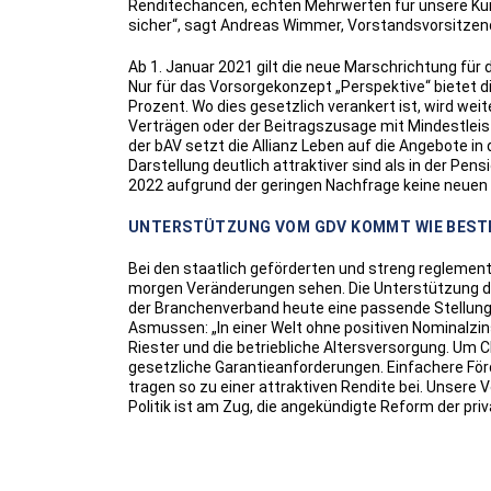
Renditechancen, echten Mehrwerten für unsere Kun
sicher“, sagt Andreas Wimmer, Vorstandsvorsitzend
Ab 1. Januar 2021 gilt die neue Marschrichtung für 
Nur für das Vorsorgekonzept „Perspektive“ bietet 
Prozent. Wo dies gesetzlich verankert ist, wird wei
Verträgen oder der Beitragszusage mit Mindestleist
der bAV setzt die Allianz Leben auf die Angebote in
Darstellung deutlich attraktiver sind als in der Pen
2022 aufgrund der geringen Nachfrage keine neue
UNTERSTÜTZUNG VOM GDV KOMMT WIE BEST
Bei den staatlich geförderten und streng reglementi
morgen Veränderungen sehen. Die Unterstützung des
der Branchenverband heute eine passende Stellung
Asmussen: „In einer Welt ohne positiven Nominalzin
Riester und die betriebliche Altersversorgung. Um 
gesetzliche Garantieanforderungen. Einfachere För
tragen so zu einer attraktiven Rendite bei. Unsere 
Politik ist am Zug, die angekündigte Reform der pri