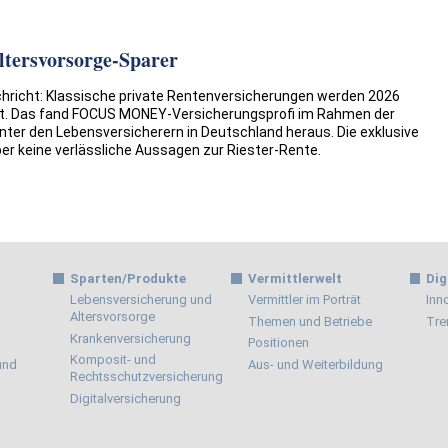
ltersvorsorge-Sparer
chricht: Klassische private Rentenversicherungen werden 2026
st. Das fand FOCUS MONEY-Versicherungsprofi im Rahmen der
nter den Lebensversicherern in Deutschland heraus. Die exklusive
er keine verlässliche Aussagen zur Riester-Rente.
Sparten/Produkte
Vermittlerwelt
Dig
Lebensversicherung und
Vermittler im Porträt
Inn
Altersvorsorge
Themen und Betriebe
Tre
Krankenversicherung
Positionen
Komposit- und
 und
Aus- und Weiterbildung
Rechtsschutzversicherung
Digitalversicherung